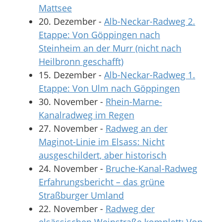
Mattsee
20. Dezember
-
Alb-Neckar-Radweg 2.
Etappe: Von Göppingen nach
Steinheim an der Murr (nicht nach
Heilbronn geschafft)
15. Dezember
-
Alb-Neckar-Radweg 1.
Etappe: Von Ulm nach Göppingen
30. November
-
Rhein-Marne-
Kanalradweg im Regen
27. November
-
Radweg an der
Maginot-Linie im Elsass: Nicht
ausgeschildert, aber historisch
24. November
-
Bruche-Kanal-Radweg
Erfahrungsbericht – das grüne
Straßburger Umland
22. November
-
Radweg der
elsässischen Weinstraße komplett: Von