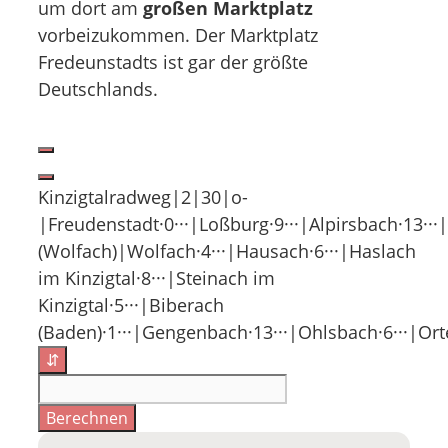
um dort am
großen Marktplatz
vorbeizukommen. Der Marktplatz
Fredeunstadts ist gar der größte
Deutschlands.
Kinzigtalradweg|2|30|o-
|Freudenstadt·0···|Loßburg·9···|Alpirsbach·13···
(Wolfach)|Wolfach·4···|Hausach·6···|Haslach
im Kinzigtal·8···|Steinach im
Kinzigtal·5···|Biberach
(Baden)·1···|Gengenbach·13···|Ohlsbach·6···|Ort
⇵
Berechnen