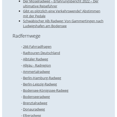
Der Moselradweg – Erfahrungsbericht 2022 – Der
ultimative Reiseführer
Gibt es plötzlich eine Verkehrswende? Abstimmen
mit der Pedale
Schwäbischer Alb Radweg: Von Gammertingen nach
Ludwigshafen am Bodensee
Radfernwege
266 Fahrradfragen
Radtouren Deutschland
Albtäler Radweg
Allgäu - Radregion
Ammertalradweg
Berlin-Hamburg-Radweg
Berlin-Leipzig-Radweg
Bodensee-Königssee-Radweg
Bodenseeradweg
Brenztalradweg
Donauradweg
Elberadweg