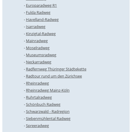
Europaradweg R1
Fulda Radweg
Havelland-Radweg
Isarradweg
Kinzigtal-Radweg
Mainradweg
Moselradweg
Museumsradweg
Neckarradweg
Radfernweg Thüringer Städtekette
Radtour rund um den Zürichsee
Rheinradweg
Rheinradweg Mainz-Köln
Ruhrtalradweg
Schönbuch Radweg
Schwarzwald - Radregion
Siebenmühlental Radweg
Spreeradweg