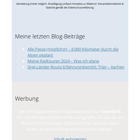
Abmeldung immer möglich. Einwilligung umfasst Hinweise zu Widerruf, Versanddienstleister &
Statistik gemäß der Datenschutzerklärung.
Meine letzten Blog-Beiträge
Alle Pässe (möglichst) – 8.000 Kilometer durch die
Alpen geplant
Meine Radtouren 2024 – Was ich plane
Drei-Länder-Route Erfahrungsbericht: Trier – Aachen
Werbung
Sie sehen gerade einen Platzhalterinhalt von
Standard
.
Um auf den eigentlichen Inhalt zuzugreifen, klicken Sie auf
die Schaltfläche unten. Bitte beachten Sie, dass dabei
Daten an Drittanbieter weitergegeben werden.
Inhalt entsperren