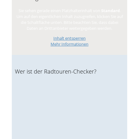
Sie sehen gerade einen Platzhalterinhalt von
Standard
.
Um auf den eigentlichen Inhalt zuzugreifen, klicken Sie auf
die Schaltfläche unten. Bitte beachten Sie, dass dabei
Daten an Drittanbieter weitergegeben werden.
Inhalt entsperren
Mehr Informationen
Wer ist der Radtouren-Checker?