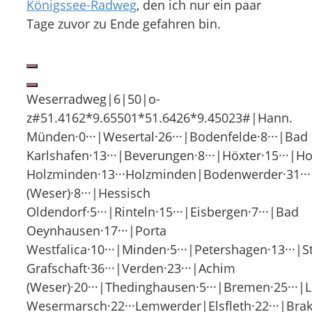
Königssee-Radweg
, den ich nur ein paar
Tage zuvor zu Ende gefahren bin.
Weserradweg|6|50|o-
z#51.4162*9.65501*51.6426*9.45023#|Hann.
Münden·0···|Wesertal·26···|Bodenfelde·8···|Bad
Karlshafen·13···|Beverungen·8···|Höxter·15···|
Holzminden·13···Holzminden|Bodenwerder·31···
(Weser)·8···|Hessisch
Oldendorf·5···|Rinteln·15···|Eisbergen·7···|Bad
Oeynhausen·17···|Porta
Westfalica·10···|Minden·5···|Petershagen·13···
Grafschaft·36···|Verden·23···|Achim
(Weser)·20···|Thedinghausen·5···|Bremen·25···
Wesermarsch·22···Lemwerder|Elsfleth·22···|Brak