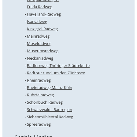
Fulda Radweg
Havelland-Radweg
Isarradweg
Kinzigtal-Radweg
Mainradweg
Moselradweg
Museumsradweg
Neckarradweg
Radfernweg Thüringer Städtekette
Radtour rund um den Zürichsee
Rheinradweg
Rheinradweg Mainz-Köln
Ruhrtalradweg
Schönbuch Radweg
Schwarzwald - Radregion
Siebenmühlental Radweg
Spreeradweg