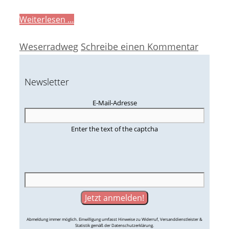
Weiterlesen …
Kategorien
Weserradweg
Schreibe einen Kommentar
Newsletter
E-Mail-Adresse
Enter the text of the captcha
Abmeldung immer möglich. Einwilligung umfasst Hinweise zu Widerruf, Versanddienstleister &
Statistik gemäß der Datenschutzerklärung.