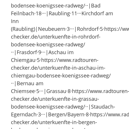
bodensee-koenigssee-radweg/··|Bad
Feilnbach·18···|Raubling·11···Kirchdorf am
Inn
(Raubling)|Neubeuern·3···|Rohrdorf·5·https://w
checker.de/unterkuenfte-in-rohrdorf-
bodensee-koenigssee-radweg/
··|Frasdorf·9···|Aschau im
Chiemgau·5·https://www.radtouren-
checker.de/unterkuenfte-in-aschau-im-
chiemgau-bodensee-koenigssee-radweg/
··|Bernau am
Chiemsee·5···|Grassau·8·https://www.radtouren
checker.de/unterkuenfte-in-grassau-
bodensee-koenigssee-radweg/··|Staudach-
Egerndach·3···|Bergen/Bayern·8·https://www.ra
checker.de/unterkuenfte-in-bergen-