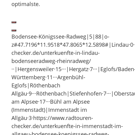
optimalste.
Bodensee-Königssee-Radweg|5|88|o-
z#47.7196*11.9518*47.8065*12.5898#|Lindau·0·
checker.de/unterkuenfte-in-lindau-
bodenseeradweg-rheinradweg/
··|Hergensweiler·15···|Hergatz·7···|Eglofs/Baden
Württemberg·11···Argenbühl-
Eglofs|Röthenbach
Allgäu·9···Röthenbach|Stiefenhofen·7···|Obersta
am Alpsee·17···Bühl am Alpsee
(Immenstadt)|Immenstadt im
Allgäu·3·https://www.radtouren-
checker.de/unterkuenfte-in-immenstadt-im-
allgaeu-bodensee-koenigssee-radweg-