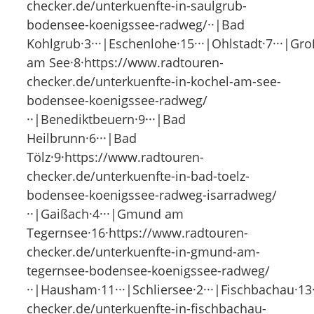
checker.de/unterkuenfte-in-saulgrub-
bodensee-koenigssee-radweg/··|Bad
Kohlgrub·3···|Eschenlohe·15···|Ohlstadt·7···|Gro
am See·8·https://www.radtouren-
checker.de/unterkuenfte-in-kochel-am-see-
bodensee-koenigssee-radweg/
··|Benediktbeuern·9···|Bad
Heilbrunn·6···|Bad
Tölz·9·https://www.radtouren-
checker.de/unterkuenfte-in-bad-toelz-
bodensee-koenigssee-radweg-isarradweg/
··|Gaißach·4···|Gmund am
Tegernsee·16·https://www.radtouren-
checker.de/unterkuenfte-in-gmund-am-
tegernsee-bodensee-koenigssee-radweg/
··|Hausham·11···|Schliersee·2···|Fischbachau·1
checker.de/unterkuenfte-in-fischbachau-