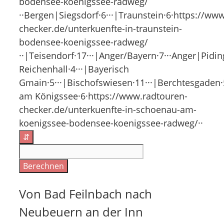
bodensee-koenigssee-radweg/
··Bergen|Siegsdorf·6···|Traunstein·6·https://ww
checker.de/unterkuenfte-in-traunstein-
bodensee-koenigssee-radweg/
··|Teisendorf·17···|Anger/Bayern·7···Anger|Pidin
Reichenhall·4···|Bayerisch
Gmain·5···|Bischofswiesen·11···|Berchtesgaden·
am Königssee·6·https://www.radtouren-
checker.de/unterkuenfte-in-schoenau-am-
koenigssee-bodensee-koenigssee-radweg/··
⇵
Berechnen
Von Bad Feilnbach nach
Neubeuern an der Inn