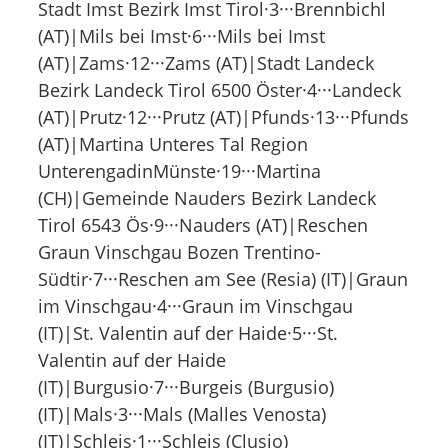
Stadt Imst Bezirk Imst Tirol·3···Brennbichl
(AT)|Mils bei Imst·6···Mils bei Imst
(AT)|Zams·12···Zams (AT)|Stadt Landeck
Bezirk Landeck Tirol 6500 Öster·4···Landeck
(AT)|Prutz·12···Prutz (AT)|Pfunds·13···Pfunds
(AT)|Martina Unteres Tal Region
UnterengadinMünste·19···Martina
(CH)|Gemeinde Nauders Bezirk Landeck
Tirol 6543 Ös·9···Nauders (AT)|Reschen
Graun Vinschgau Bozen Trentino-
Südtir·7···Reschen am See (Resia) (IT)|Graun
im Vinschgau·4···Graun im Vinschgau
(IT)|St. Valentin auf der Haide·5···St.
Valentin auf der Haide
(IT)|Burgusio·7···Burgeis (Burgusio)
(IT)|Mals·3···Mals (Malles Venosta)
(IT)|Schleis·1···Schleis (Clusio)