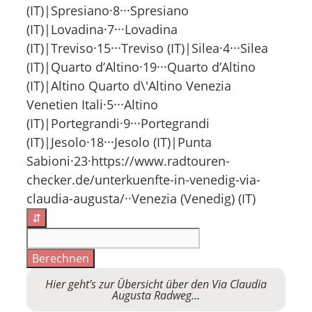
(IT)|Spresiano·8···Spresiano
(IT)|Lovadina·7···Lovadina
(IT)|Treviso·15···Treviso (IT)|Silea·4···Silea
(IT)|Quarto d’Altino·19···Quarto d’Altino
(IT)|Altino Quarto d\'Altino Venezia
Venetien Itali·5···Altino
(IT)|Portegrandi·9···Portegrandi
(IT)|Jesolo·18···Jesolo (IT)|Punta
Sabioni·23·https://www.radtouren-
checker.de/unterkuenfte-in-venedig-via-
claudia-augusta/··Venezia (Venedig) (IT)
⇵
Berechnen
Hier geht’s zur Übersicht über den Via Claudia
Augusta Radweg…