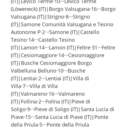
(IT)|Levico Terme·10···Levico Terme
(Löweneck) (IT)|Borgo Valsugana·16···Borgo
Valsugana (IT)|Strigno·8···Strigno
(IT)|Samone Comunità Valsugana e Tesino
Autonome P·2···Samone (IT)|Castello
Tesino·14···Castello Tesino
(IT)|Lamon·14···Lamon (IT)|Feltre·31···Feltre
(IT)|Cesiomaggiore·14···Cesiomaggiore
(IT)|Busche Cesiomaggiore Borgo
Valbelluna Belluno·10···Busche
(IT)|Lentiai·2···Lentiai (IT)|Villa di
Villa·7···Villa di Villa
(IT)|Valmareno·16···Valmareno
(IT)|Follina·2···Follna (IT)|Pieve di
Soligo·9···Pieve di Soligo (IT)|Santa Lucia di
Piave·15···Santa Lucia di Piave (IT)|Ponte
della Priula·5···Ponte della Priula