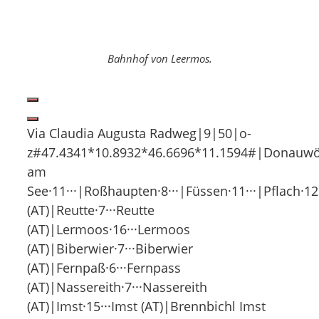
Bahnhof von Leermos.
Via Claudia Augusta Radweg|9|50|o-
z#47.4341*10.8932*46.6696*11.1594#|Donauwörth·0
am
See·11···|Roßhaupten·8···|Füssen·11···|Pflach·12·
(AT)|Reutte·7···Reutte
(AT)|Lermoos·16···Lermoos
(AT)|Biberwier·7···Biberwier
(AT)|Fernpaß·6···Fernpass
(AT)|Nassereith·7···Nassereith
(AT)|Imst·15···Imst (AT)|Brennbichl Imst