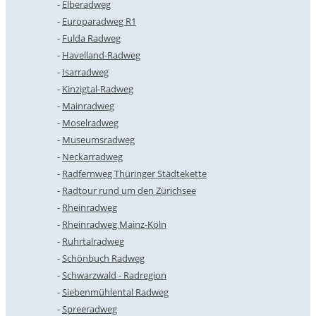
Elberadweg
Europaradweg R1
Fulda Radweg
Havelland-Radweg
Isarradweg
Kinzigtal-Radweg
Mainradweg
Moselradweg
Museumsradweg
Neckarradweg
Radfernweg Thüringer Städtekette
Radtour rund um den Zürichsee
Rheinradweg
Rheinradweg Mainz-Köln
Ruhrtalradweg
Schönbuch Radweg
Schwarzwald - Radregion
Siebenmühlental Radweg
Spreeradweg