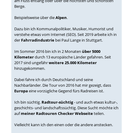
am Fluss entlang oder über die höchsten und schönsten
Berge.
Beispielsweise über die
Alpen
.
Dazu bin ich Kommunalpolitiker, Musiker, Humorist und
verstehe etwas vom Internet (SEO). Seit 2019 arbeite ich in
der
Fahrradindustrie
bei Paul Lange in Stuttgart.
Im Sommer 2016 bin ich in 2 Monaten
über 5000
Kilometer
durch 13 europäische Länder gefahren. Seit
2017 sind ungefähr
weitere 25.000 Kilometer
hinzugekommen.
Dabei fahre ich durch Deutschland und seine
Nachbarländer. Die Tour von 2016 hat mir gezeigt, dass
Europa
eine vorzügliche Gegend fürs Radreisen ist.
Ich bin süchtig.
Radtour-süchtig
- und auch etwas kultur-,
geschichts- und landschaftssüchtig. Diese Sucht möchte ich
auf
meiner Radtouren Checker Webseite
teilen.
Vielleicht kann ich den einen oder die andere anstecken.