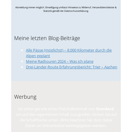
Abmeldung immer möglich. Einwilligung umfasst Hinweise zu Widerruf, Versanddienstleister &
Statistik gemäß der Datenschutzerklärung.
Meine letzten Blog-Beiträge
Alle Pässe (möglichst) – 8.000 Kilometer durch die
Alpen geplant
Meine Radtouren 2024 – Was ich plane
Drei-Länder-Route Erfahrungsbericht: Trier – Aachen
Werbung
Sie sehen gerade einen Platzhalterinhalt von
Standard
.
Um auf den eigentlichen Inhalt zuzugreifen, klicken Sie auf
die Schaltfläche unten. Bitte beachten Sie, dass dabei
Daten an Drittanbieter weitergegeben werden.