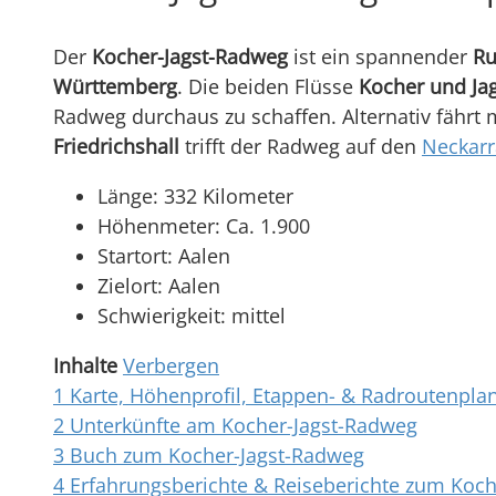
Der
Kocher-Jagst-Radweg
ist ein spannender
Ru
Württemberg
. Die beiden Flüsse
Kocher und Ja
Radweg durchaus zu schaffen. Alternativ fähr
Friedrichshall
trifft der Radweg auf den
Neckar
Länge: 332 Kilometer
Höhenmeter: Ca. 1.900
Startort: Aalen
Zielort: Aalen
Schwierigkeit: mittel
Inhalte
Verbergen
1
Karte, Höhenprofil, Etappen- & Radroutenpl
2
Unterkünfte am Kocher-Jagst-Radweg
3
Buch zum Kocher-Jagst-Radweg
4
Erfahrungsberichte & Reiseberichte zum Koc