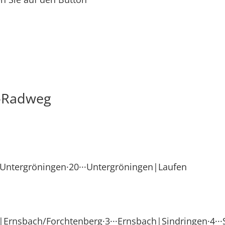
t-Radweg
|Untergröningen·20···Untergröningen|Laufen
g|Ernsbach/Forchtenberg·3···Ernsbach|Sindringen·4··