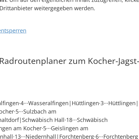
 Drittanbieter weitergegeben werden.
entsperren
& Radroutenplaner zum Kocher-Jags
ingen·4···Wasseralfingen|Hüttlingen·3···Hüttlingen
cher·5···Sulzbach am
einaltdorf|Schwäbisch Hall·18···Schwäbisch
gen am Kocher·5···Geislingen am
nhall·13···Niedernhall|Forchtenberg·6···Forchtenber