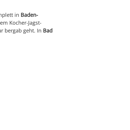
mplett in
Baden-
dem Kocher-Jagst-
ur bergab geht. In
Bad