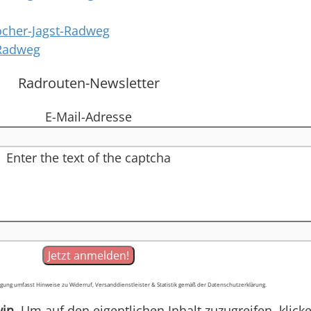
ocher-Jagst-Radweg
-Radweg
Radrouten-Newsletter
E-Mail-Adresse
Enter the text of the captcha
gung umfasst Hinweise zu Widerruf, Versanddienstleister & Statistik gemäß der Datenschutzerklärung.
in
. Um auf den eigentlichen Inhalt zuzugreifen, klick