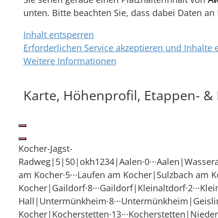
unten. Bitte beachten Sie, dass dabei Daten an
Inhalt entsperren
Erforderlichen Service akzeptieren und Inhalte 
Weitere Informationen
Karte, Höhenprofil, Etappen- 
Kocher-Jagst-
Radweg|5|50|okh1234|Aalen·0···Aalen|Wasseralf
am Kocher·5···Laufen am Kocher|Sulzbach am Ko
Kocher|Gaildorf·8···Gaildorf|Kleinaltdorf·2···Kl
Hall|Untermünkheim·8···Untermünkheim|Geislin
Kocher|Kocherstetten·13···Kocherstetten|Nieder