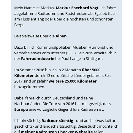
Mein Name ist Markus.
Markus Eberhard Vogt
. Ich fahre
abgefahrene Radtouren und Radstrecken ab. Egal ob flach,
am Fluss entlang oder über die höchsten und schönsten
Berge.
Beispielsweise über die
Alpen
.
Dazu bin ich Kommunalpolitiker, Musiker, Humorist und
verstehe etwas vom Internet (SEO). Seit 2019 arbeite ich in
der
Fahrradindustrie
bei Paul Lange in Stuttgart.
Im Sommer 2016 bin ich in 2 Monaten
über 5000
Kilometer
durch 13 europäische Länder gefahren. Seit
2017 sind ungefähr
weitere 25.000 Kilometer
hinzugekommen.
Dabei fahre ich durch Deutschland und seine
Nachbarländer. Die Tour von 2016 hat mir gezeigt, dass
Europa
eine vorzügliche Gegend fürs Radreisen ist.
Ich bin süchtig.
Radtour-süchtig
- und auch etwas kultur-,
geschichts- und landschaftssüchtig. Diese Sucht möchte ich
auf
meiner Radtouren Checker Webseite
teilen.