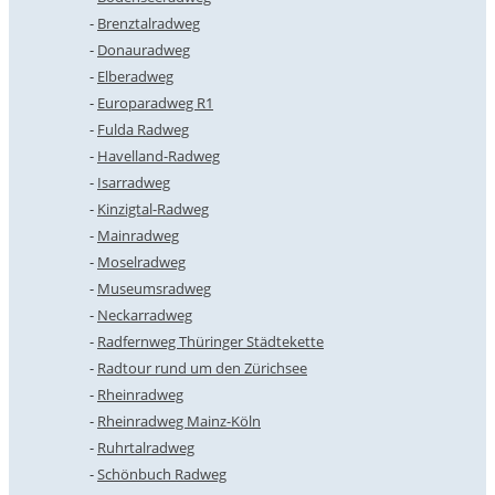
Brenztalradweg
Donauradweg
Elberadweg
Europaradweg R1
Fulda Radweg
Havelland-Radweg
Isarradweg
Kinzigtal-Radweg
Mainradweg
Moselradweg
Museumsradweg
Neckarradweg
Radfernweg Thüringer Städtekette
Radtour rund um den Zürichsee
Rheinradweg
Rheinradweg Mainz-Köln
Ruhrtalradweg
Schönbuch Radweg