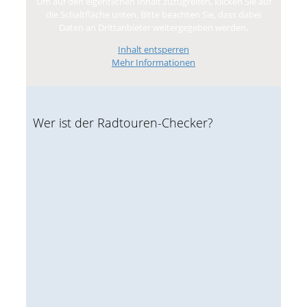
Um auf den eigentlichen Inhalt zuzugreifen, klicken Sie auf
die Schaltfläche unten. Bitte beachten Sie, dass dabei
Daten an Drittanbieter weitergegeben werden.
Inhalt entsperren
Mehr Informationen
Wer ist der Radtouren-Checker?