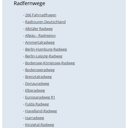
Radfernwege
266 Fahrradfragen
Radtouren Deutschland
Albtäler Radweg
Allgäu - Radregion
Ammertalradweg
Berlin-Hamburg-Radweg
Berlin-Leipzig-Radweg
Bodensee-Königssee-Radweg
Bodenseeradweg
Brenztalradweg
Donauradweg
Elberadweg
Europaradweg R1
Fulda Radweg
Havelland-Radweg
Isarradweg
Kinzigtal-Radweg