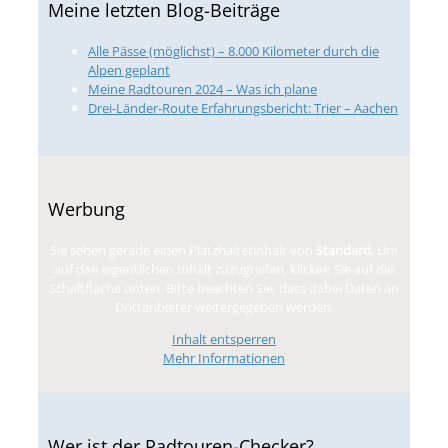
Meine letzten Blog-Beiträge
Alle Pässe (möglichst) – 8.000 Kilometer durch die
Alpen geplant
Meine Radtouren 2024 – Was ich plane
Drei-Länder-Route Erfahrungsbericht: Trier – Aachen
Werbung
Sie sehen gerade einen Platzhalterinhalt von
Standard
. Um
auf den eigentlichen Inhalt zuzugreifen, klicken Sie auf die
Schaltfläche unten. Bitte beachten Sie, dass dabei Daten an
Drittanbieter weitergegeben werden.
Inhalt entsperren
Mehr Informationen
Wer ist der Radtouren-Checker?