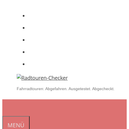
Zum
Inhalt
springen
Fahrradtouren: Abgefahren. Ausgetestet. Abgecheckt.
MENÜ