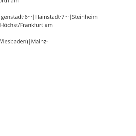
Wörth am
igenstadt·6···|Hainstadt·7···|Steinheim
|Höchst/Frankfurt am
(Wiesbaden)|Mainz-