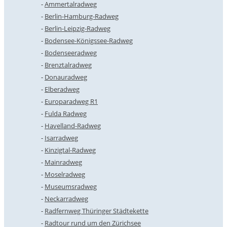
Ammertalradweg
Berlin-Hamburg-Radweg
Berlin-Leipzig-Radweg
Bodensee-Königssee-Radweg
Bodenseeradweg
Brenztalradweg
Donauradweg
Elberadweg
Europaradweg R1
Fulda Radweg
Havelland-Radweg
Isarradweg
Kinzigtal-Radweg
Mainradweg
Moselradweg
Museumsradweg
Neckarradweg
Radfernweg Thüringer Städtekette
Radtour rund um den Zürichsee