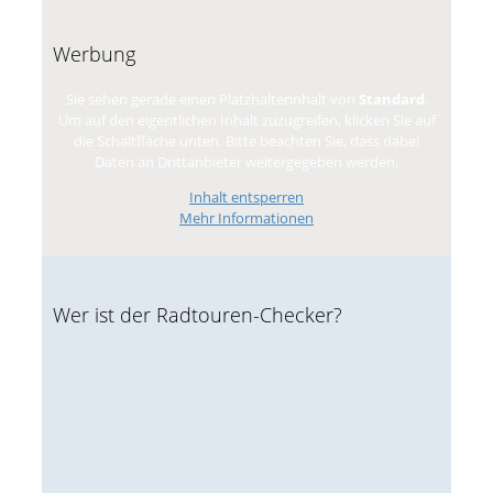
Werbung
Sie sehen gerade einen Platzhalterinhalt von
Standard
.
Um auf den eigentlichen Inhalt zuzugreifen, klicken Sie auf
die Schaltfläche unten. Bitte beachten Sie, dass dabei
Daten an Drittanbieter weitergegeben werden.
Inhalt entsperren
Mehr Informationen
Wer ist der Radtouren-Checker?