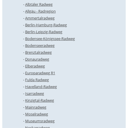
Albtäler Radweg
Allgäu - Radregion
Ammertalradweg
Berlin-Hamburg-Radweg
Berlin-Leipzig-Radweg
Bodensee-Königssee-Radweg
Bodenseeradweg
Brenztalradweg
Donauradweg
Elberadweg
Europaradweg R1
Fulda Radweg
Havelland-Radweg
Isarradweg
Kinzigtal-Radweg
Mainradweg
Moselradweg
Museumsradweg
Neckarradweg