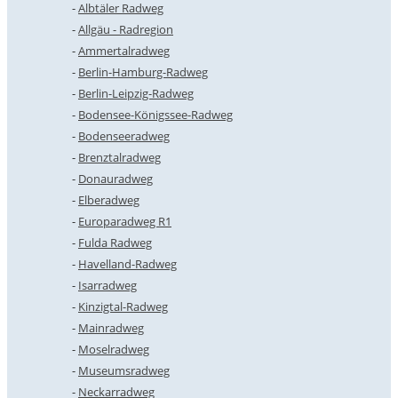
Albtäler Radweg
Allgäu - Radregion
Ammertalradweg
Berlin-Hamburg-Radweg
Berlin-Leipzig-Radweg
Bodensee-Königssee-Radweg
Bodenseeradweg
Brenztalradweg
Donauradweg
Elberadweg
Europaradweg R1
Fulda Radweg
Havelland-Radweg
Isarradweg
Kinzigtal-Radweg
Mainradweg
Moselradweg
Museumsradweg
Neckarradweg