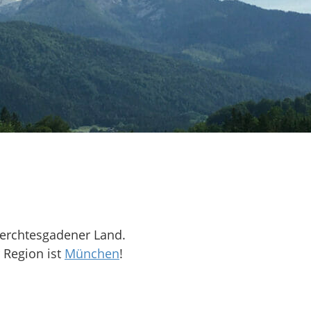
Berchtesgadener Land.
r Region ist
München
!