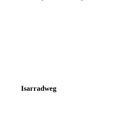
Mozart-Radweg
Isarradweg