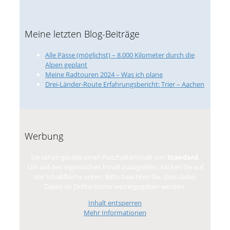
Meine letzten Blog-Beiträge
Alle Pässe (möglichst) – 8.000 Kilometer durch die
Alpen geplant
Meine Radtouren 2024 – Was ich plane
Drei-Länder-Route Erfahrungsbericht: Trier – Aachen
Werbung
Sie sehen gerade einen Platzhalterinhalt von
Standard
.
Um auf den eigentlichen Inhalt zuzugreifen, klicken Sie auf
die Schaltfläche unten. Bitte beachten Sie, dass dabei
Daten an Drittanbieter weitergegeben werden.
Inhalt entsperren
Mehr Informationen