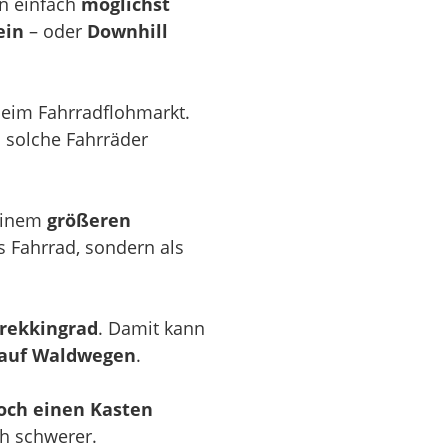
an einfach
möglichst
ein
– oder
Downhill
eim Fahrradflohmarkt.
s solche Fahrräder
 einem
größeren
s Fahrrad, sondern als
rekkingrad
. Damit kann
 auf Waldwegen
.
och einen Kasten
ch schwerer.