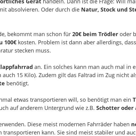
ortliches Gerät
handeln. Dann ist die Frage: Will m
it absolvieren. Oder durch die
Natur, Stock und St
rde, bekommt man schon für
20€ beim Trödler
oder b
zu 100€
kosten. Problem ist dann aber allerdings, das
ratur stecken muss.
Klappfahrrad
an. Ein solches kann man auch mal in
uch 15 Kilo). Zudem gilt das Faltrad im Zug nicht al
te
benötigt.
nmal etwas transportieren will, so benötigt man ein
T
auch auf anderem Untergrund wie z.B.
Schotter oder
erwenden. Diese meist modernen Fahrräder haben
n
 transportieren kann. Sie sind meist stabiler und au