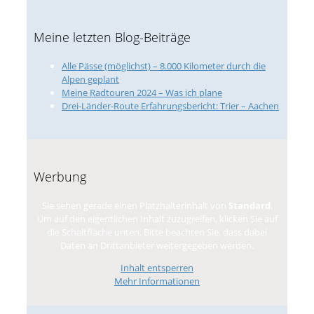
Meine letzten Blog-Beiträge
Alle Pässe (möglichst) – 8.000 Kilometer durch die
Alpen geplant
Meine Radtouren 2024 – Was ich plane
Drei-Länder-Route Erfahrungsbericht: Trier – Aachen
Werbung
Sie sehen gerade einen Platzhalterinhalt von
Standard
.
Um auf den eigentlichen Inhalt zuzugreifen, klicken Sie auf
die Schaltfläche unten. Bitte beachten Sie, dass dabei
Daten an Drittanbieter weitergegeben werden.
Inhalt entsperren
Mehr Informationen