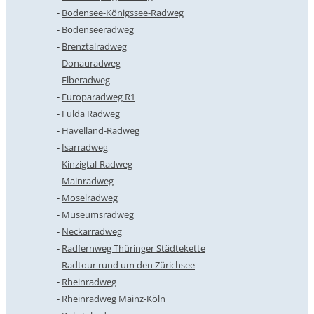
Bodensee-Königssee-Radweg
Bodenseeradweg
Brenztalradweg
Donauradweg
Elberadweg
Europaradweg R1
Fulda Radweg
Havelland-Radweg
Isarradweg
Kinzigtal-Radweg
Mainradweg
Moselradweg
Museumsradweg
Neckarradweg
Radfernweg Thüringer Städtekette
Radtour rund um den Zürichsee
Rheinradweg
Rheinradweg Mainz-Köln