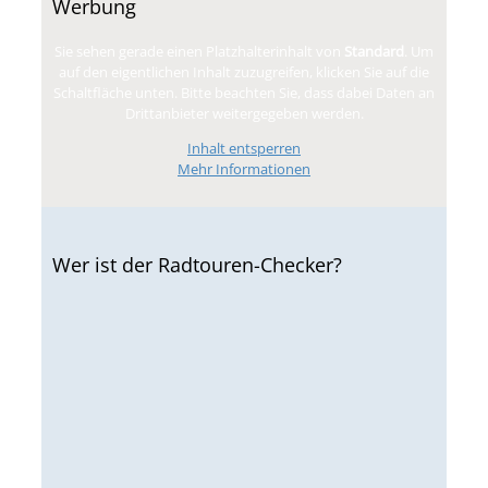
Werbung
Sie sehen gerade einen Platzhalterinhalt von
Standard
. Um
auf den eigentlichen Inhalt zuzugreifen, klicken Sie auf die
Schaltfläche unten. Bitte beachten Sie, dass dabei Daten an
Drittanbieter weitergegeben werden.
Inhalt entsperren
Mehr Informationen
Wer ist der Radtouren-Checker?