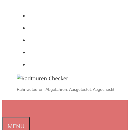
Zum
Inhalt
springen
Fahrradtouren: Abgefahren. Ausgetestet. Abgecheckt.
MENÜ