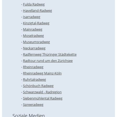
Fulda Radweg
Havelland-Radweg
Isarradweg
Kinzigtal-Radweg
Mainradweg
Moselradweg
Museumsradweg
Neckarradweg
Radfernweg Thüringer Städtekette
Radtour rund um den Zürichsee
Rheinradweg
Rheinradweg Mainz-Köln
Ruhrtalradweg
Schönbuch Radweg
Schwarzwald - Radregion
Siebenmühlental Radweg
Spreeradweg
Soziale Medien