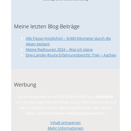
Meine letzten Blog-Beiträge
Alle Pässe (möglichst) – 8.000 Kilometer durch die
Alpen geplant
Meine Radtouren 2024 – Was ich plane
Drei-Länder-Route Erfahrungsbericht: Trier – Aachen
Werbung
Sie sehen gerade einen Platzhalterinhalt von
Standard
.
Um auf den eigentlichen Inhalt zuzugreifen, klicken Sie auf
die Schaltfläche unten. Bitte beachten Sie, dass dabei
Daten an Drittanbieter weitergegeben werden.
Inhalt entsperren
Mehr Informationen