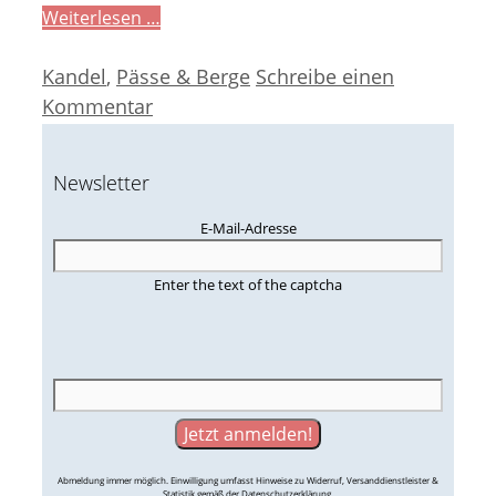
Weiterlesen …
Kategorien
Kandel
,
Pässe & Berge
Schreibe einen
Kommentar
Newsletter
E-Mail-Adresse
Enter the text of the captcha
Abmeldung immer möglich. Einwilligung umfasst Hinweise zu Widerruf, Versanddienstleister &
Statistik gemäß der Datenschutzerklärung.