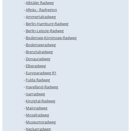
Albtäler Radweg
Allgäu - Radregion
Ammertalradweg
Berlin-Hamburg-Radweg
Berlin-Leipzig-Radweg
Bodensee-Königssee-Radweg
Bodenseeradweg
Brenztalradweg
Donauradweg
Elberadweg
Europaradweg R1
Fulda Radweg
Havelland-Radweg
Isarradweg
Kinzigtal-Radweg
Mainradweg
Moselradweg
Museumsradweg
Neckarradweg