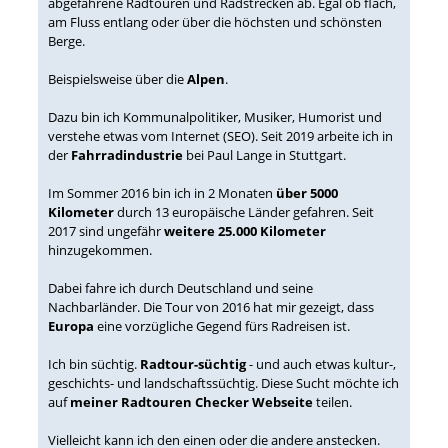
abgefahrene Radtouren und Radstrecken ab. Egal ob flach,
am Fluss entlang oder über die höchsten und schönsten
Berge.
Beispielsweise über die
Alpen
.
Dazu bin ich Kommunalpolitiker, Musiker, Humorist und
verstehe etwas vom Internet (SEO). Seit 2019 arbeite ich in
der
Fahrradindustrie
bei Paul Lange in Stuttgart.
Im Sommer 2016 bin ich in 2 Monaten
über 5000
Kilometer
durch 13 europäische Länder gefahren. Seit
2017 sind ungefähr
weitere 25.000 Kilometer
hinzugekommen.
Dabei fahre ich durch Deutschland und seine
Nachbarländer. Die Tour von 2016 hat mir gezeigt, dass
Europa
eine vorzügliche Gegend fürs Radreisen ist.
Ich bin süchtig.
Radtour-süchtig
- und auch etwas kultur-,
geschichts- und landschaftssüchtig. Diese Sucht möchte ich
auf
meiner Radtouren Checker Webseite
teilen.
Vielleicht kann ich den einen oder die andere anstecken.