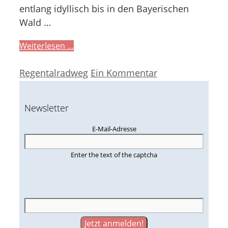
entlang idyllisch bis in den Bayerischen
Wald …
Weiterlesen …
Kategorien
Regentalradweg
Ein Kommentar
Newsletter
E-Mail-Adresse
Enter the text of the captcha