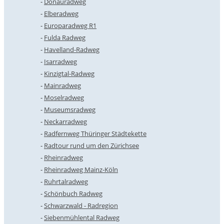
Donauradweg
Elberadweg
Europaradweg R1
Fulda Radweg
Havelland-Radweg
Isarradweg
Kinzigtal-Radweg
Mainradweg
Moselradweg
Museumsradweg
Neckarradweg
Radfernweg Thüringer Städtekette
Radtour rund um den Zürichsee
Rheinradweg
Rheinradweg Mainz-Köln
Ruhrtalradweg
Schönbuch Radweg
Schwarzwald - Radregion
Siebenmühlental Radweg