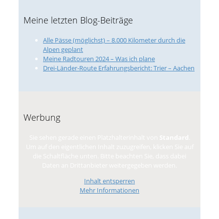
Meine letzten Blog-Beiträge
Alle Pässe (möglichst) – 8.000 Kilometer durch die
Alpen geplant
Meine Radtouren 2024 – Was ich plane
Drei-Länder-Route Erfahrungsbericht: Trier – Aachen
Werbung
Sie sehen gerade einen Platzhalterinhalt von
Standard
.
Um auf den eigentlichen Inhalt zuzugreifen, klicken Sie auf
die Schaltfläche unten. Bitte beachten Sie, dass dabei
Daten an Drittanbieter weitergegeben werden.
Inhalt entsperren
Mehr Informationen