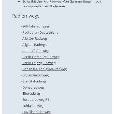
Schwäbischer Alb Radweg: Von Gammertingen nach
Ludwigshafen am Bodensee
Radfernwege
266 Fahrradfragen
Radtouren Deutschland
Albtäler Radweg
Allgäu - Radregion
Ammertalradweg
Berlin-Hamburg-Radweg
Berlin-Leipzig-Radweg
Bodensee-Königssee-Radweg
Bodenseeradweg
Brenztalradweg
Donauradweg
Elberadweg
Europaradweg R1
Fulda Radweg
Havelland-Radweg