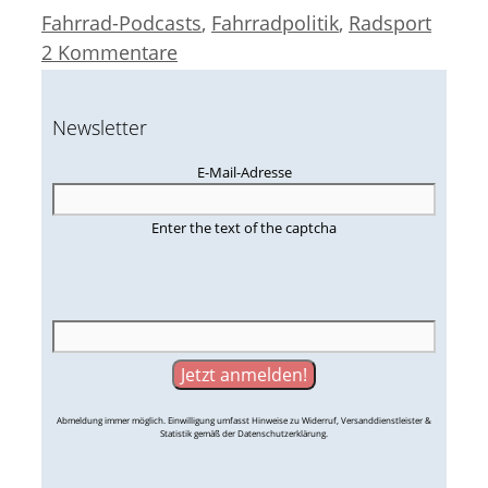
Kategorien
Fahrrad-Podcasts
,
Fahrradpolitik
,
Radsport
2 Kommentare
Newsletter
E-Mail-Adresse
Enter the text of the captcha
Abmeldung immer möglich. Einwilligung umfasst Hinweise zu Widerruf, Versanddienstleister &
Statistik gemäß der Datenschutzerklärung.