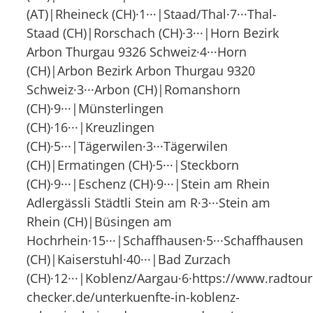
(AT)|Rheineck (CH)·1···|Staad/Thal·7···Thal-
Staad (CH)|Rorschach (CH)·3···|Horn Bezirk
Arbon Thurgau 9326 Schweiz·4···Horn
(CH)|Arbon Bezirk Arbon Thurgau 9320
Schweiz·3···Arbon (CH)|Romanshorn
(CH)·9···|Münsterlingen
(CH)·16···|Kreuzlingen
(CH)·5···|Tägerwilen·3···Tägerwilen
(CH)|Ermatingen (CH)·5···|Steckborn
(CH)·9···|Eschenz (CH)·9···|Stein am Rhein
Adlergässli Städtli Stein am R·3···Stein am
Rhein (CH)|Büsingen am
Hochrhein·15···|Schaffhausen·5···Schaffhausen
(CH)|Kaiserstuhl·40···|Bad Zurzach
(CH)·12···|Koblenz/Aargau·6·https://www.radtour
checker.de/unterkuenfte-in-koblenz-