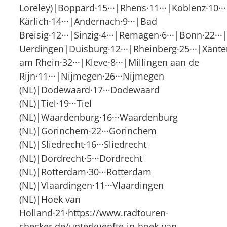
Loreley)|Boppard·15···|Rhens·11···|Koblenz·10·
Kärlich·14···|Andernach·9···|Bad
Breisig·12···|Sinzig·4···|Remagen·6···|Bonn·22··
Uerdingen|Duisburg·12···|Rheinberg·25···|Xant
am Rhein·32···|Kleve·8···|Millingen aan de
Rijn·11···|Nijmegen·26···Nijmegen
(NL)|Dodewaard·17···Dodewaard
(NL)|Tiel·19···Tiel
(NL)|Waardenburg·16···Waardenburg
(NL)|Gorinchem·22···Gorinchem
(NL)|Sliedrecht·16···Sliedrecht
(NL)|Dordrecht·5···Dordrecht
(NL)|Rotterdam·30···Rotterdam
(NL)|Vlaardingen·11···Vlaardingen
(NL)|Hoek van
Holland·21·https://www.radtouren-
checker.de/unterkuenfte-in-hoek-van-