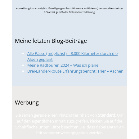
Abmeldung immer möglich. Einwilligung umfasst Hinweise zu Widerruf, Versanddienstleister
& Statistik gemäß der Datenschutzerklärung.
Meine letzten Blog-Beiträge
Alle Pässe (möglichst) – 8.000 Kilometer durch die
Alpen geplant
Meine Radtouren 2024 – Was ich plane
Drei-Länder-Route Erfahrungsbericht: Trier – Aachen
Werbung
Sie sehen gerade einen Platzhalterinhalt von
Standard
. Um
auf den eigentlichen Inhalt zuzugreifen, klicken Sie auf die
Schaltfläche unten. Bitte beachten Sie, dass dabei Daten an
Drittanbieter weitergegeben werden.