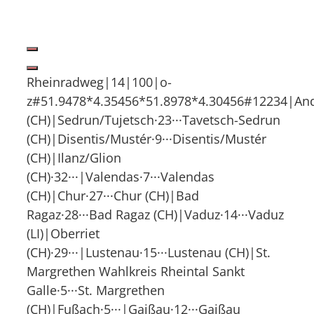
Rheinradweg|14|100|o-
z#51.9478*4.35456*51.8978*4.30456#12234|And
(CH)|Sedrun/Tujetsch·23···Tavetsch-Sedrun
(CH)|Disentis/Mustér·9···Disentis/Mustér
(CH)|Ilanz/Glion
(CH)·32···|Valendas·7···Valendas
(CH)|Chur·27···Chur (CH)|Bad
Ragaz·28···Bad Ragaz (CH)|Vaduz·14···Vaduz
(LI)|Oberriet
(CH)·29···|Lustenau·15···Lustenau (CH)|St.
Margrethen Wahlkreis Rheintal Sankt
Galle·5···St. Margrethen
(CH)|Fußach·5···|Gaißau·12···Gaißau