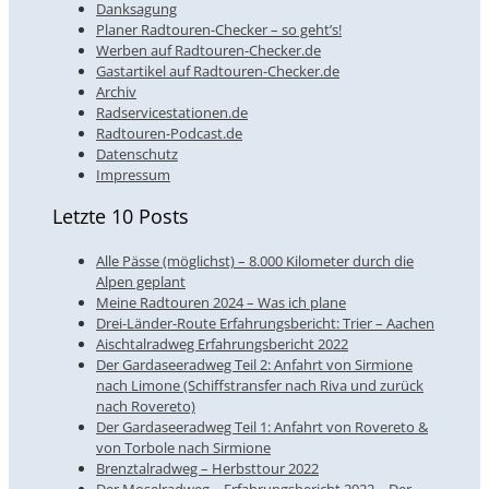
Danksagung
Planer Radtouren-Checker – so geht’s!
Werben auf Radtouren-Checker.de
Gastartikel auf Radtouren-Checker.de
Archiv
Radservicestationen.de
Radtouren-Podcast.de
Datenschutz
Impressum
Letzte 10 Posts
Alle Pässe (möglichst) – 8.000 Kilometer durch die
Alpen geplant
Meine Radtouren 2024 – Was ich plane
Drei-Länder-Route Erfahrungsbericht: Trier – Aachen
Aischtalradweg Erfahrungsbericht 2022
Der Gardaseeradweg Teil 2: Anfahrt von Sirmione
nach Limone (Schiffstransfer nach Riva und zurück
nach Rovereto)
Der Gardaseeradweg Teil 1: Anfahrt von Rovereto &
von Torbole nach Sirmione
Brenztalradweg – Herbsttour 2022
Der Moselradweg – Erfahrungsbericht 2022 – Der