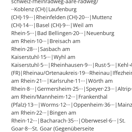
schweiz-rheinradweg-aare-radweg/
··Koblenz (CH)|Laufenburg
(CH)·19···|Rheinfelden (CH)·20···|Muttenz
(CH)·14···|Basel (CH)·9···|Weil am
Rhein·5···|Bad Bellingen·20···|Neuenburg
am Rhein·10···|Breisach am
Rhein·28···|Sasbach am
Kaiserstuhl·15···|Wyhl am
Kaiserstuhl·5···|Rheinhausen·9···|Rust·5···|Kehl·
(FR)|Rheinau/Ortenaukreis·19···Rheinau|Iffezhei
am Rhein·21···|Karlsruhe·11···|Wörth am
Rhein·8···|Germersheim·25···|Speyer·23···|Altri
am Rhein/Mannheim·12···|Frankenthal
(Pfalz)·13···|Worms·12···|Oppenheim·36···|Mainz
am Rhein·22···|Bingen am
Rhein·12···|Bacharach·35···|Oberwesel·6···|St.
Goar·8···St. Goar (Gegenüberseite