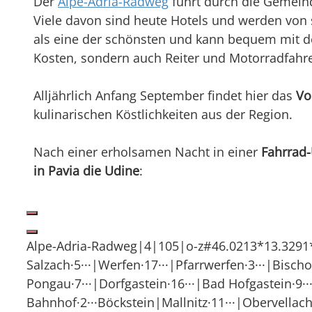
Der
Alpe-Adria-Radweg
führt durch die Gemeind
Viele davon sind heute Hotels und werden vo
als eine der schönsten und kann bequem mit d
Kosten, sondern auch Reiter und Motorradfahre
Alljährlich Anfang September findet hier das
Vo
kulinarischen Köstlichkeiten aus der Region.
Nach einer erholsamen Nacht in einer
Fahrrad-
in Pavia die Udine
:
Alpe-Adria-Radweg|4|105|o-z#46.0213*13.3291*45
Salzach·5···|Werfen·17···|Pfarrwerfen·3···|Bisc
Pongau·7···|Dorfgastein·16···|Bad Hofgastein·9··
Bahnhof·2···Böckstein|Mallnitz·11···|Obervellach·