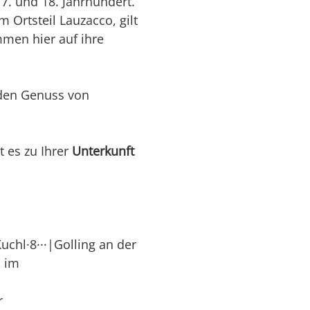
. und 18. Jahrhundert.
im Ortsteil Lauzacco, gilt
en hier auf ihre
den Genuss von
t es zu Ihrer
Unterkunft
chl·8···|Golling an der
h im
r