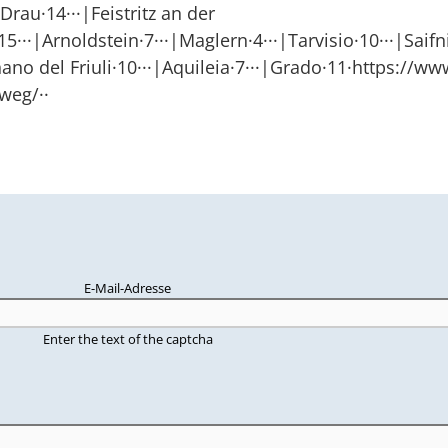
Drau·14···|Feistritz an der
f·15···|Arnoldstein·7···|Maglern·4···|Tarvisio·10···|S
no del Friuli·10···|Aquileia·7···|Grado·11·https://w
weg/··
E-Mail-Adresse
Enter the text of the captcha