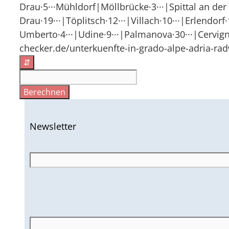
Drau·5···Mühldorf|Möllbrücke·3···|Spittal an der 
Drau·19···|Töplitsch·12···|Villach·10···|Erlendor
Umberto·4···|Udine·9···|Palmanova·30···|Cervigna
checker.de/unterkuenfte-in-grado-alpe-adria-rad
⇵
Berechnen
Newsletter