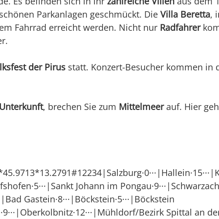
e. Es befinden sich in ihr
zahlreiche Villen
aus dem 17
n schönen Parkanlagen geschmückt. Die
Villa Beretta
, 
em Fahrrad erreicht werden. Nicht nur
Radfahrer
komm
r.
lksfest der Pirus
statt. Konzert-Besucher kommen in 
Unterkunft
, brechen Sie zum
Mittelmeer
auf. Hier geh
.9713*13.2791#12234|Salzburg·0···|Hallein·15···|Ku
hofshofen·5···|Sankt Johann im Pongau·9···|Schwarzac
·|Bad Gastein·8···|Böckstein·5···|Böckstein
9···|Oberkolbnitz·12···|Mühldorf/Bezirk Spittal an de