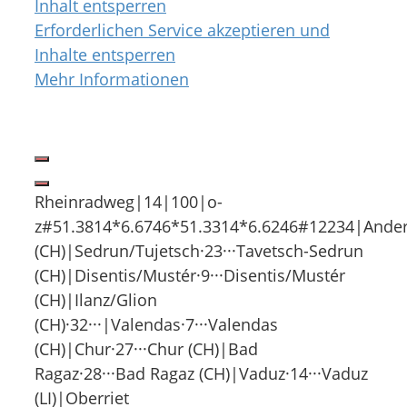
Inhalt entsperren
Erforderlichen Service akzeptieren und
Inhalte entsperren
Mehr Informationen
Rheinradweg|14|100|o-
z#51.3814*6.6746*51.3314*6.6246#12234|Ander
(CH)|Sedrun/Tujetsch·23···Tavetsch-Sedrun
(CH)|Disentis/Mustér·9···Disentis/Mustér
(CH)|Ilanz/Glion
(CH)·32···|Valendas·7···Valendas
(CH)|Chur·27···Chur (CH)|Bad
Ragaz·28···Bad Ragaz (CH)|Vaduz·14···Vaduz
(LI)|Oberriet