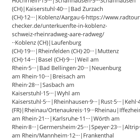
Hochrhein·15···|Schaffhausen·5···Schaffhausen
(CH)|Kaiserstuhl·40···|Bad Zurzach
(CH)·12···|Koblenz/Aargau·6·https://www.radtour
checker.de/unterkuenfte-in-koblenz-
schweiz-rheinradweg-aare-radweg/
··Koblenz (CH)|Laufenburg
(CH)·19···|Rheinfelden (CH)·20···|Muttenz
(CH)·14···|Basel (CH)·9···|Weil am
Rhein·5···|Bad Bellingen·20···|Neuenburg
am Rhein·10···|Breisach am
Rhein·28···|Sasbach am
Kaiserstuhl·15···|Wyhl am
Kaiserstuhl·5···|Rheinhausen·9···|Rust·5···|Kehl·
(FR)|Rheinau/Ortenaukreis·19···Rheinau|Iffezhei
am Rhein·21···|Karlsruhe·11···|Wörth am
Rhein·8···|Germersheim·25···|Speyer·23···|Altri
am Rhein/Mannheim·12···|Frankenthal