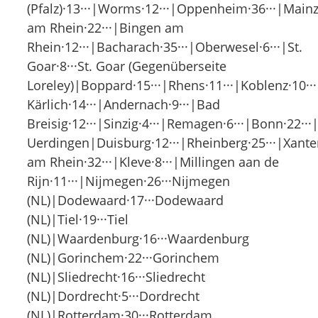
(Pfalz)·13···|Worms·12···|Oppenheim·36···|Mainz
am Rhein·22···|Bingen am
Rhein·12···|Bacharach·35···|Oberwesel·6···|St.
Goar·8···St. Goar (Gegenüberseite
Loreley)|Boppard·15···|Rhens·11···|Koblenz·10·
Kärlich·14···|Andernach·9···|Bad
Breisig·12···|Sinzig·4···|Remagen·6···|Bonn·22··
Uerdingen|Duisburg·12···|Rheinberg·25···|Xant
am Rhein·32···|Kleve·8···|Millingen aan de
Rijn·11···|Nijmegen·26···Nijmegen
(NL)|Dodewaard·17···Dodewaard
(NL)|Tiel·19···Tiel
(NL)|Waardenburg·16···Waardenburg
(NL)|Gorinchem·22···Gorinchem
(NL)|Sliedrecht·16···Sliedrecht
(NL)|Dordrecht·5···Dordrecht
(NL)|Rotterdam·30···Rotterdam