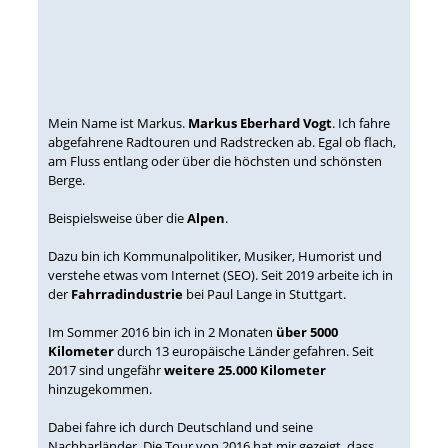
Mein Name ist Markus.
Markus Eberhard Vogt
. Ich fahre
abgefahrene Radtouren und Radstrecken ab. Egal ob flach,
am Fluss entlang oder über die höchsten und schönsten
Berge.
Beispielsweise über die
Alpen
.
Dazu bin ich Kommunalpolitiker, Musiker, Humorist und
verstehe etwas vom Internet (SEO). Seit 2019 arbeite ich in
der
Fahrradindustrie
bei Paul Lange in Stuttgart.
Im Sommer 2016 bin ich in 2 Monaten
über 5000
Kilometer
durch 13 europäische Länder gefahren. Seit
2017 sind ungefähr
weitere 25.000 Kilometer
hinzugekommen.
Dabei fahre ich durch Deutschland und seine
Nachbarländer. Die Tour von 2016 hat mir gezeigt, dass