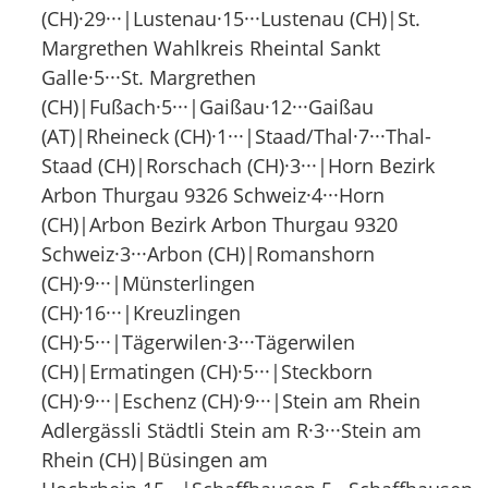
(CH)·29···|Lustenau·15···Lustenau (CH)|St.
Margrethen Wahlkreis Rheintal Sankt
Galle·5···St. Margrethen
(CH)|Fußach·5···|Gaißau·12···Gaißau
(AT)|Rheineck (CH)·1···|Staad/Thal·7···Thal-
Staad (CH)|Rorschach (CH)·3···|Horn Bezirk
Arbon Thurgau 9326 Schweiz·4···Horn
(CH)|Arbon Bezirk Arbon Thurgau 9320
Schweiz·3···Arbon (CH)|Romanshorn
(CH)·9···|Münsterlingen
(CH)·16···|Kreuzlingen
(CH)·5···|Tägerwilen·3···Tägerwilen
(CH)|Ermatingen (CH)·5···|Steckborn
(CH)·9···|Eschenz (CH)·9···|Stein am Rhein
Adlergässli Städtli Stein am R·3···Stein am
Rhein (CH)|Büsingen am