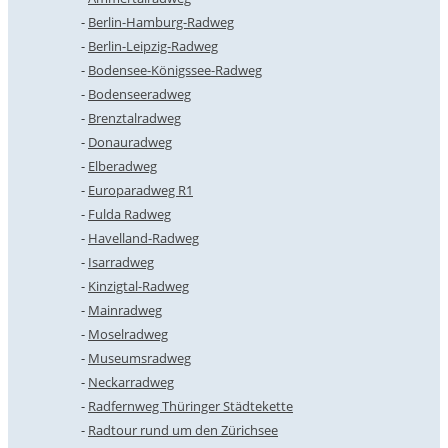
Berlin-Hamburg-Radweg
Berlin-Leipzig-Radweg
Bodensee-Königssee-Radweg
Bodenseeradweg
Brenztalradweg
Donauradweg
Elberadweg
Europaradweg R1
Fulda Radweg
Havelland-Radweg
Isarradweg
Kinzigtal-Radweg
Mainradweg
Moselradweg
Museumsradweg
Neckarradweg
Radfernweg Thüringer Städtekette
Radtour rund um den Zürichsee