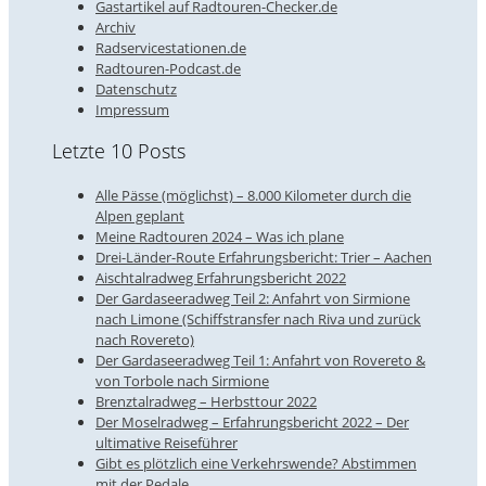
Gastartikel auf Radtouren-Checker.de
Archiv
Radservicestationen.de
Radtouren-Podcast.de
Datenschutz
Impressum
Letzte 10 Posts
Alle Pässe (möglichst) – 8.000 Kilometer durch die
Alpen geplant
Meine Radtouren 2024 – Was ich plane
Drei-Länder-Route Erfahrungsbericht: Trier – Aachen
Aischtalradweg Erfahrungsbericht 2022
Der Gardaseeradweg Teil 2: Anfahrt von Sirmione
nach Limone (Schiffstransfer nach Riva und zurück
nach Rovereto)
Der Gardaseeradweg Teil 1: Anfahrt von Rovereto &
von Torbole nach Sirmione
Brenztalradweg – Herbsttour 2022
Der Moselradweg – Erfahrungsbericht 2022 – Der
ultimative Reiseführer
Gibt es plötzlich eine Verkehrswende? Abstimmen
mit der Pedale