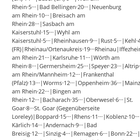
Rhein·5···|Bad Bellingen·20···|Neuenburg
am Rhein·10···|Breisach am
Rhein·28···|Sasbach am
Kaiserstuhl·15···|Wyhl am
Kaiserstuhl·5···|Rheinhausen·9···|Rust·5···|Kehl·
(FR)|Rheinau/Ortenaukreis·19···Rheinau|Iffezhei
am Rhein·21···|Karlsruhe·11···|Wörth am
Rhein·8···|Germersheim·25···|Speyer·23···|Altri
am Rhein/Mannheim·12···|Frankenthal
(Pfalz)·13···|Worms·12···|Oppenheim·36···|Mainz
am Rhein·22···|Bingen am
Rhein·12···|Bacharach·35···|Oberwesel·6···|St.
Goar·8···St. Goar (Gegenüberseite
Loreley)|Boppard·15···|Rhens·11···|Koblenz·10·
Kärlich·14···|Andernach·9···|Bad
Breisig·12···|Sinzig·4···|Remagen·6···|Bonn·22··