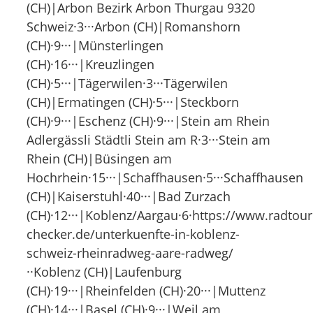
(CH)|Arbon Bezirk Arbon Thurgau 9320
Schweiz·3···Arbon (CH)|Romanshorn
(CH)·9···|Münsterlingen
(CH)·16···|Kreuzlingen
(CH)·5···|Tägerwilen·3···Tägerwilen
(CH)|Ermatingen (CH)·5···|Steckborn
(CH)·9···|Eschenz (CH)·9···|Stein am Rhein
Adlergässli Städtli Stein am R·3···Stein am
Rhein (CH)|Büsingen am
Hochrhein·15···|Schaffhausen·5···Schaffhausen
(CH)|Kaiserstuhl·40···|Bad Zurzach
(CH)·12···|Koblenz/Aargau·6·https://www.radtour
checker.de/unterkuenfte-in-koblenz-
schweiz-rheinradweg-aare-radweg/
··Koblenz (CH)|Laufenburg
(CH)·19···|Rheinfelden (CH)·20···|Muttenz
(CH)·14···|Basel (CH)·9···|Weil am