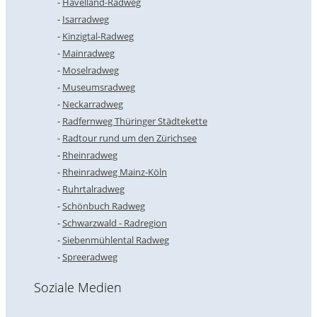
Havelland-Radweg
Isarradweg
Kinzigtal-Radweg
Mainradweg
Moselradweg
Museumsradweg
Neckarradweg
Radfernweg Thüringer Städtekette
Radtour rund um den Zürichsee
Rheinradweg
Rheinradweg Mainz-Köln
Ruhrtalradweg
Schönbuch Radweg
Schwarzwald - Radregion
Siebenmühlental Radweg
Spreeradweg
Soziale Medien