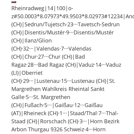
Rheinradweg|14|100|o-
z#50.0003*8.07973*49.9503*8.02973#12234|And
(CH)|Sedrun/Tujetsch·23···Tavetsch-Sedrun
(CH)|Disentis/Mustér·9···Disentis/Mustér
(CH)|Ilanz/Glion
(CH)·32···|Valendas·7···Valendas
(CH)|Chur·27···Chur (CH)|Bad
Ragaz·28···Bad Ragaz (CH)|Vaduz·14···Vaduz
(LI)|Oberriet
(CH)·29···|Lustenau·15···Lustenau (CH)|St.
Margrethen Wahlkreis Rheintal Sankt
Galle·5···St. Margrethen
(CH)|Fußach·5···|Gaißau·12···Gaißau
(AT)|Rheineck (CH)·1···|Staad/Thal·7···Thal-
Staad (CH)|Rorschach (CH)·3···|Horn Bezirk
Arbon Thurgau 9326 Schweiz·4···Horn