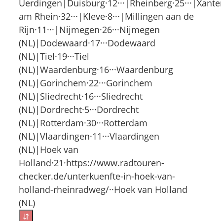
Uerdingen|Duisburg·12···|Rheinberg·25···|Xant
am Rhein·32···|Kleve·8···|Millingen aan de
Rijn·11···|Nijmegen·26···Nijmegen
(NL)|Dodewaard·17···Dodewaard
(NL)|Tiel·19···Tiel
(NL)|Waardenburg·16···Waardenburg
(NL)|Gorinchem·22···Gorinchem
(NL)|Sliedrecht·16···Sliedrecht
(NL)|Dordrecht·5···Dordrecht
(NL)|Rotterdam·30···Rotterdam
(NL)|Vlaardingen·11···Vlaardingen
(NL)|Hoek van
Holland·21·https://www.radtouren-
checker.de/unterkuenfte-in-hoek-van-
holland-rheinradweg/··Hoek van Holland
(NL)
⇵