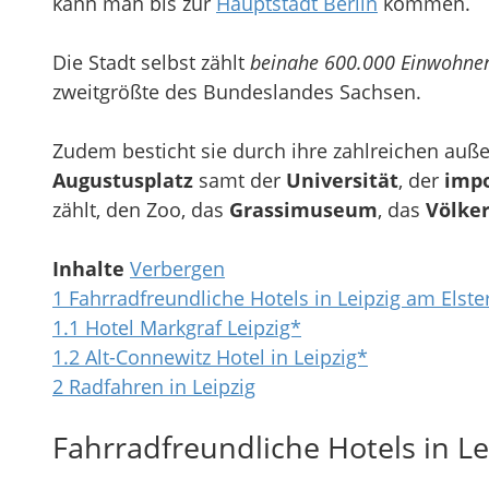
kann man bis zur
Hauptstadt Berlin
kommen.
Die Stadt selbst zählt
beinahe 600.000 Einwohne
zweitgrößte des Bundeslandes Sachsen.
Zudem besticht sie durch ihre zahlreichen au
Augustusplatz
samt der
Universität
, der
imp
zählt, den Zoo, das
Grassimuseum
, das
Völke
Inhalte
Verbergen
1
Fahrradfreundliche Hotels in Leipzig am Elst
1.1
Hotel Markgraf Leipzig*
1.2
Alt-Connewitz Hotel in Leipzig*
2
Radfahren in Leipzig
Fahrradfreundliche Hotels in L