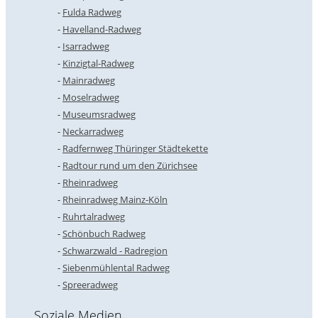
Fulda Radweg
Havelland-Radweg
Isarradweg
Kinzigtal-Radweg
Mainradweg
Moselradweg
Museumsradweg
Neckarradweg
Radfernweg Thüringer Städtekette
Radtour rund um den Zürichsee
Rheinradweg
Rheinradweg Mainz-Köln
Ruhrtalradweg
Schönbuch Radweg
Schwarzwald - Radregion
Siebenmühlental Radweg
Spreeradweg
Soziale Medien