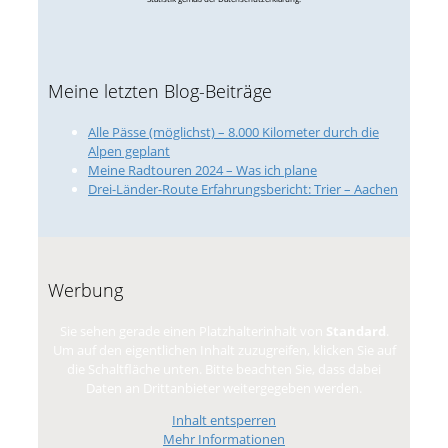
Meine letzten Blog-Beiträge
Alle Pässe (möglichst) – 8.000 Kilometer durch die
Alpen geplant
Meine Radtouren 2024 – Was ich plane
Drei-Länder-Route Erfahrungsbericht: Trier – Aachen
Werbung
Sie sehen gerade einen Platzhalterinhalt von
Standard
.
Um auf den eigentlichen Inhalt zuzugreifen, klicken Sie auf
die Schaltfläche unten. Bitte beachten Sie, dass dabei
Daten an Drittanbieter weitergegeben werden.
Inhalt entsperren
Mehr Informationen