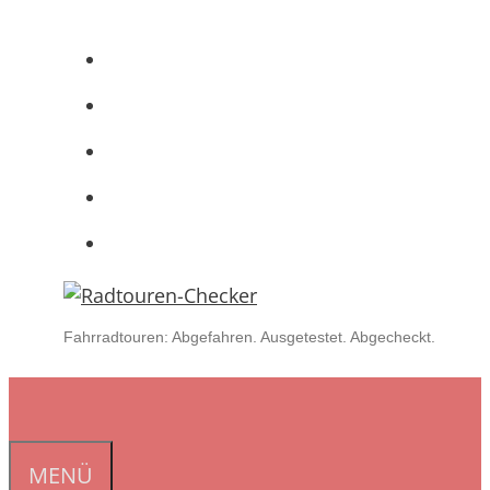
Zum
Inhalt
springen
Fahrradtouren: Abgefahren. Ausgetestet. Abgecheckt.
MENÜ