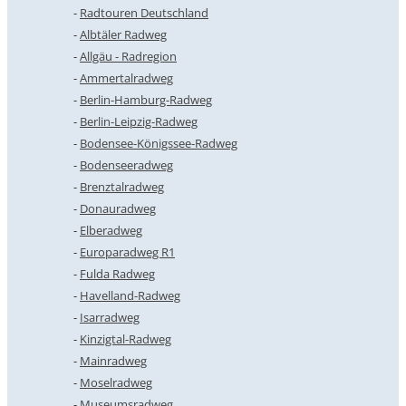
Radtouren Deutschland
Albtäler Radweg
Allgäu - Radregion
Ammertalradweg
Berlin-Hamburg-Radweg
Berlin-Leipzig-Radweg
Bodensee-Königssee-Radweg
Bodenseeradweg
Brenztalradweg
Donauradweg
Elberadweg
Europaradweg R1
Fulda Radweg
Havelland-Radweg
Isarradweg
Kinzigtal-Radweg
Mainradweg
Moselradweg
Museumsradweg