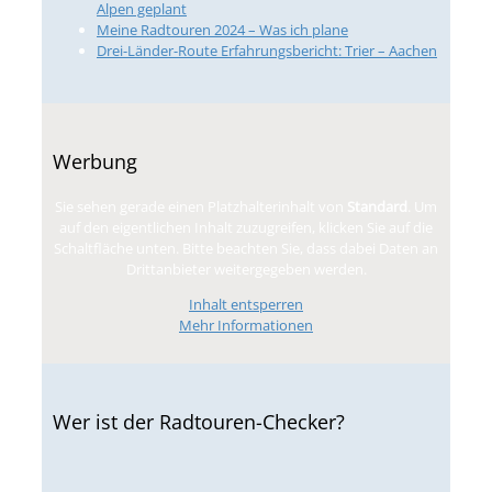
Alpen geplant
Meine Radtouren 2024 – Was ich plane
Drei-Länder-Route Erfahrungsbericht: Trier – Aachen
Werbung
Sie sehen gerade einen Platzhalterinhalt von
Standard
. Um
auf den eigentlichen Inhalt zuzugreifen, klicken Sie auf die
Schaltfläche unten. Bitte beachten Sie, dass dabei Daten an
Drittanbieter weitergegeben werden.
Inhalt entsperren
Mehr Informationen
Wer ist der Radtouren-Checker?