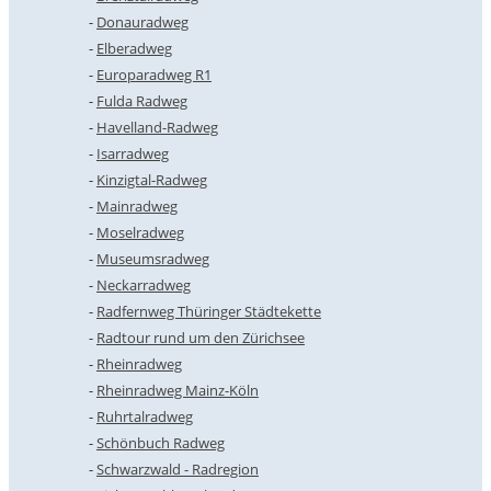
Donauradweg
Elberadweg
Europaradweg R1
Fulda Radweg
Havelland-Radweg
Isarradweg
Kinzigtal-Radweg
Mainradweg
Moselradweg
Museumsradweg
Neckarradweg
Radfernweg Thüringer Städtekette
Radtour rund um den Zürichsee
Rheinradweg
Rheinradweg Mainz-Köln
Ruhrtalradweg
Schönbuch Radweg
Schwarzwald - Radregion