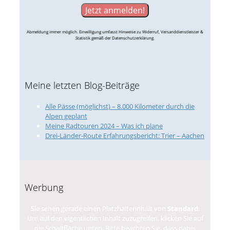
Abmeldung immer möglich. Einwilligung umfasst Hinweise zu Widerruf, Versanddienstleister &
Statistik gemäß der Datenschutzerklärung.
Meine letzten Blog-Beiträge
Alle Pässe (möglichst) – 8.000 Kilometer durch die
Alpen geplant
Meine Radtouren 2024 – Was ich plane
Drei-Länder-Route Erfahrungsbericht: Trier – Aachen
Werbung
Sie sehen gerade einen Platzhalterinhalt von
Standard
.
Um auf den eigentlichen Inhalt zuzugreifen, klicken Sie auf
die Schaltfläche unten. Bitte beachten Sie, dass dabei