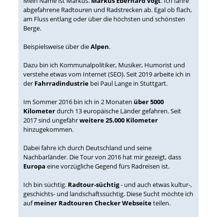
Mein Name ist Markus.
Markus Eberhard Vogt
. Ich fahre
abgefahrene Radtouren und Radstrecken ab. Egal ob flach,
am Fluss entlang oder über die höchsten und schönsten
Berge.
Beispielsweise über die
Alpen
.
Dazu bin ich Kommunalpolitiker, Musiker, Humorist und
verstehe etwas vom Internet (SEO). Seit 2019 arbeite ich in
der
Fahrradindustrie
bei Paul Lange in Stuttgart.
Im Sommer 2016 bin ich in 2 Monaten
über 5000
Kilometer
durch 13 europäische Länder gefahren. Seit
2017 sind ungefähr
weitere 25.000 Kilometer
hinzugekommen.
Dabei fahre ich durch Deutschland und seine
Nachbarländer. Die Tour von 2016 hat mir gezeigt, dass
Europa
eine vorzügliche Gegend fürs Radreisen ist.
Ich bin süchtig.
Radtour-süchtig
- und auch etwas kultur-,
geschichts- und landschaftssüchtig. Diese Sucht möchte ich
auf
meiner Radtouren Checker Webseite
teilen.