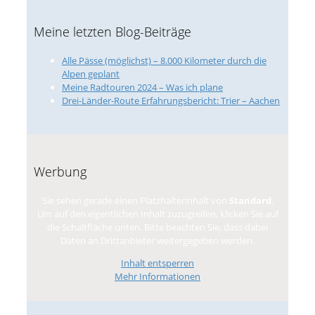
Meine letzten Blog-Beiträge
Alle Pässe (möglichst) – 8.000 Kilometer durch die
Alpen geplant
Meine Radtouren 2024 – Was ich plane
Drei-Länder-Route Erfahrungsbericht: Trier – Aachen
Werbung
Sie sehen gerade einen Platzhalterinhalt von
Standard
.
Um auf den eigentlichen Inhalt zuzugreifen, klicken Sie auf
die Schaltfläche unten. Bitte beachten Sie, dass dabei
Daten an Drittanbieter weitergegeben werden.
Inhalt entsperren
Mehr Informationen