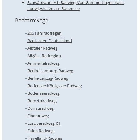
Schwäbischer Alb Radweg: Von Gammertingen nach
Ludwigshafen am Bodensee
Radfernwege
266 Fahrradfragen
Radtouren Deutschland
Albtäler Radweg
Allgäu - Radregion
Ammertalradweg
Berlin-Hamburg-Radweg
Berlin-Leipzig-Radweg
Bodensee-Königssee-Radweg
Bodenseeradweg
Brenztalradweg
Donauradweg
Elberadweg
Europaradweg R1
Fulda Radweg
Havelland-Radweg