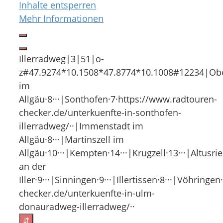
Inhalte entsperren
Mehr Informationen
Illerradweg|3|51|o-
z#47.9274*10.1508*47.8774*10.1008#12234|Ober
im
Allgäu·8···|Sonthofen·7·https://www.radtouren-
checker.de/unterkuenfte-in-sonthofen-
illerradweg/··|Immenstadt im
Allgäu·8···|Martinszell im
Allgäu·10···|Kempten·14···|Krugzell·13···|Altusri
an der
Iller·9···|Sinningen·9···|Illertissen·8···|Vöhrin
checker.de/unterkuenfte-in-ulm-
donauradweg-illerradweg/··
⇵