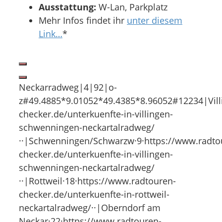
Ausstattung:
W-Lan, Parkplatz
Mehr Infos findet ihr
unter diesem
Link…
*
Neckarradweg|4|92|o-
z#49.4885*9.01052*49.4385*8.96052#12234|Vill
checker.de/unterkuenfte-in-villingen-
schwenningen-neckartalradweg/
··|Schwenningen/Schwarzw·9·https://www.radto
checker.de/unterkuenfte-in-villingen-
schwenningen-neckartalradweg/
··|Rottweil·18·https://www.radtouren-
checker.de/unterkuenfte-in-rottweil-
neckartalradweg/··|Oberndorf am
Neckar·22·https://www.radtouren-