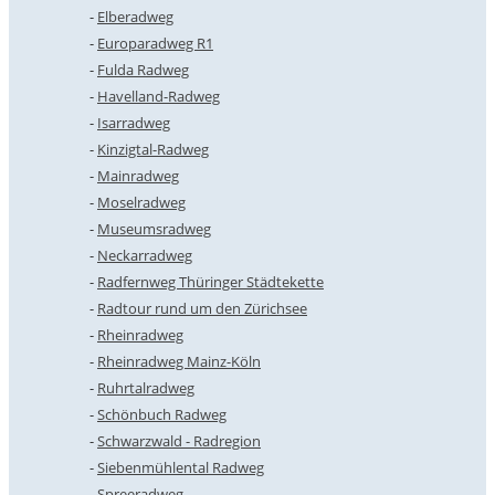
Elberadweg
Europaradweg R1
Fulda Radweg
Havelland-Radweg
Isarradweg
Kinzigtal-Radweg
Mainradweg
Moselradweg
Museumsradweg
Neckarradweg
Radfernweg Thüringer Städtekette
Radtour rund um den Zürichsee
Rheinradweg
Rheinradweg Mainz-Köln
Ruhrtalradweg
Schönbuch Radweg
Schwarzwald - Radregion
Siebenmühlental Radweg
Spreeradweg