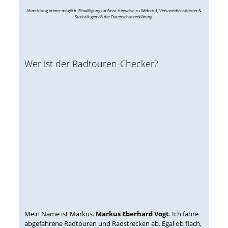
Abmeldung immer möglich. Einwilligung umfasst Hinweise zu Widerruf, Versanddienstleister &
Statistik gemäß der Datenschutzerklärung.
Wer ist der Radtouren-Checker?
Mein Name ist Markus.
Markus Eberhard Vogt
. Ich fahre
abgefahrene Radtouren und Radstrecken ab. Egal ob flach,