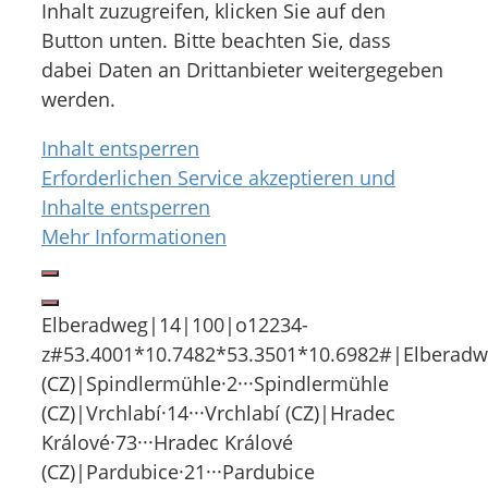
Inhalt zuzugreifen, klicken Sie auf den
Button unten. Bitte beachten Sie, dass
dabei Daten an Drittanbieter weitergegeben
werden.
Inhalt entsperren
Erforderlichen Service akzeptieren und
Inhalte entsperren
Mehr Informationen
Elberadweg|14|100|o12234-
z#53.4001*10.7482*53.3501*10.6982#|Elberadwe
(CZ)|Spindlermühle·2···Spindlermühle
(CZ)|Vrchlabí·14···Vrchlabí (CZ)|Hradec
Králové·73···Hradec Králové
(CZ)|Pardubice·21···Pardubice