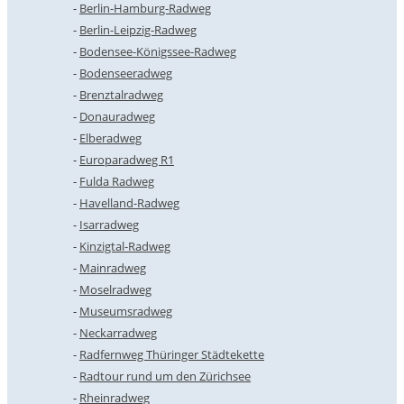
Berlin-Hamburg-Radweg
Berlin-Leipzig-Radweg
Bodensee-Königssee-Radweg
Bodenseeradweg
Brenztalradweg
Donauradweg
Elberadweg
Europaradweg R1
Fulda Radweg
Havelland-Radweg
Isarradweg
Kinzigtal-Radweg
Mainradweg
Moselradweg
Museumsradweg
Neckarradweg
Radfernweg Thüringer Städtekette
Radtour rund um den Zürichsee
Rheinradweg