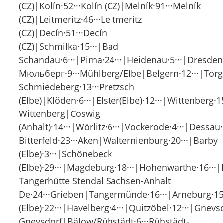
(CZ)|Kolín·52···Kolín (CZ)|Melník·91···Melník
(CZ)|Leitmeritz·46···Leitmeritz
(CZ)|Decín·51···Decín
(CZ)|Schmilka·15···|Bad
Schandau·6···|Pirna·24···|Heidenau·5···|Dresden·1
Мюльберг·9···Mühlberg/Elbe|Belgern·12···|Torga
Schmiedeberg·13···Pretzsch
(Elbe)|Klöden·6···|Elster(Elbe)·12···|Wittenberg·1
Wittenberg|Coswig
(Anhalt)·14···|Wörlitz·6···|Vockerode·4···|Dessau
Bitterfeld·23···Aken|Walternienburg·20···|Barby
(Elbe)·3···|Schönebeck
(Elbe)·29···|Magdeburg·18···|Hohenwarthe·16···|
Tangerhütte Stendal Sachsen-Anhalt
De·24···Grieben|Tangermünde·16···|Arneburg·15
(Elbe)·22···|Havelberg·4···|Quitzöbel·12···|Gnevs
Gnevsdorf|Bälow/Rühstädt·6···Rühstädt-