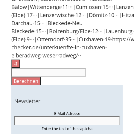
Bälow|Wittenberge·11···|Cumlosen·15···|Lenzen
(Elbe)·17···|Lenzerwische·12···|Dömitz·10···|Hitz
Darchau·15···|Bleckede-Neu
Bleckede·15···|Boizenburg/Elbe·12···|Lauenburg·
(Elbe)·9···|Otterndorf·35···|Cuxhaven·19·https:/
checker.de/unterkuenfte-in-cuxhaven-
elberadweg-weserradweg/··
⇵
Berechnen
Newsletter
E-Mail-Adresse
Enter the text of the captcha