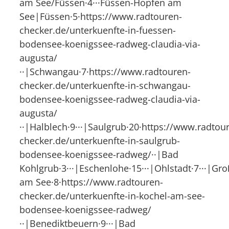
am See/Füssen·4···Füssen-Hopfen am
See|Füssen·5·https://www.radtouren-
checker.de/unterkuenfte-in-fuessen-
bodensee-koenigssee-radweg-claudia-via-
augusta/
··|Schwangau·7·https://www.radtouren-
checker.de/unterkuenfte-in-schwangau-
bodensee-koenigssee-radweg-claudia-via-
augusta/
··|Halblech·9···|Saulgrub·20·https://www.radtou
checker.de/unterkuenfte-in-saulgrub-
bodensee-koenigssee-radweg/··|Bad
Kohlgrub·3···|Eschenlohe·15···|Ohlstadt·7···|Gro
am See·8·https://www.radtouren-
checker.de/unterkuenfte-in-kochel-am-see-
bodensee-koenigssee-radweg/
··|Benediktbeuern·9···|Bad