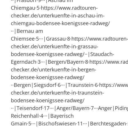
Chiemgau·5·https://www.radtouren-
checker.de/unterkuenfte-in-aschau-im-
chiemgau-bodensee-koenigssee-radweg/
··|Bernau am
Chiemsee·5···|Grassau·8·https://www.radtouren
checker.de/unterkuenfte-in-grassau-
bodensee-koenigssee-radweg/··|Staudach-
Egerndach·3···|Bergen/Bayern·8·https://www.ra
checker.de/unterkuenfte-in-bergen-
bodensee-koenigssee-radweg/
··Bergen|Siegsdorf·6···|Traunstein·6·https://ww
checker.de/unterkuenfte-in-traunstein-
bodensee-koenigssee-radweg/
··|Teisendorf·17···|Anger/Bayern·7···Anger|Pidin
Reichenhall·4···|Bayerisch
Gmain·5···|Bischofswiesen·11···|Berchtesgaden·