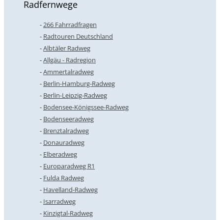
Radfernwege
266 Fahrradfragen
Radtouren Deutschland
Albtäler Radweg
Allgäu - Radregion
Ammertalradweg
Berlin-Hamburg-Radweg
Berlin-Leipzig-Radweg
Bodensee-Königssee-Radweg
Bodenseeradweg
Brenztalradweg
Donauradweg
Elberadweg
Europaradweg R1
Fulda Radweg
Havelland-Radweg
Isarradweg
Kinzigtal-Radweg