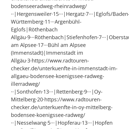
bodenseeradweg-rheinradweg/
··|Hergensweiler·15···|Hergatz·7···|Eglofs/Baden
Württemberg·11···Argenbühl-
Eglofs|Röthenbach
Allgäu·9···Röthenbach|Stiefenhofen·7···|Obersta
am Alpsee·17···Bühl am Alpsee
(Immenstadt)|Immenstadt im
Allgäu·3·https://www.radtouren-
checker.de/unterkuenfte-in-immenstadt-im-
allgaeu-bodensee-koenigssee-radweg-
illerradweg/
··|Sonthofen·13···|Rettenberg·9···|Oy-
Mittelberg·20·https://www.radtouren-
checker.de/unterkuenfte-in-oy-mittelberg-
bodensee-koenigssee-radweg/
··|Nesselwang·5···|Hopferau·13···|Hopfen