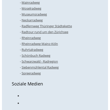
Mainradweg
Moselradweg
Museumsradweg
Neckarradweg
Radfernweg Thüringer Städtekette
Radtour rund um den Zürichsee
Rheinradweg
Rheinradweg Mainz-Köln
Ruhrtalradweg
Schönbuch Radweg
Schwarzwald - Radregion
Siebenmühlental Radweg
Spreeradweg
Soziale Medien