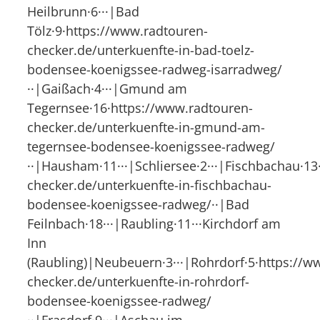
Heilbrunn·6···|Bad
Tölz·9·https://www.radtouren-
checker.de/unterkuenfte-in-bad-toelz-
bodensee-koenigssee-radweg-isarradweg/
··|Gaißach·4···|Gmund am
Tegernsee·16·https://www.radtouren-
checker.de/unterkuenfte-in-gmund-am-
tegernsee-bodensee-koenigssee-radweg/
··|Hausham·11···|Schliersee·2···|Fischbachau·1
checker.de/unterkuenfte-in-fischbachau-
bodensee-koenigssee-radweg/··|Bad
Feilnbach·18···|Raubling·11···Kirchdorf am
Inn
(Raubling)|Neubeuern·3···|Rohrdorf·5·https://w
checker.de/unterkuenfte-in-rohrdorf-
bodensee-koenigssee-radweg/
··|Frasdorf·9···|Aschau im