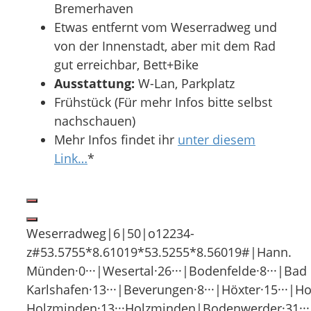
Bremerhaven
Etwas entfernt vom Weserradweg und
von der Innenstadt, aber mit dem Rad
gut erreichbar, Bett+Bike
Ausstattung:
W-Lan, Parkplatz
Frühstück (Für mehr Infos bitte selbst
nachschauen)
Mehr Infos findet ihr
unter diesem
Link…
*
Weserradweg|6|50|o12234-
z#53.5755*8.61019*53.5255*8.56019#|Hann.
Münden·0···|Wesertal·26···|Bodenfelde·8···|Bad
Karlshafen·13···|Beverungen·8···|Höxter·15···|
Holzminden·13···Holzminden|Bodenwerder·31···