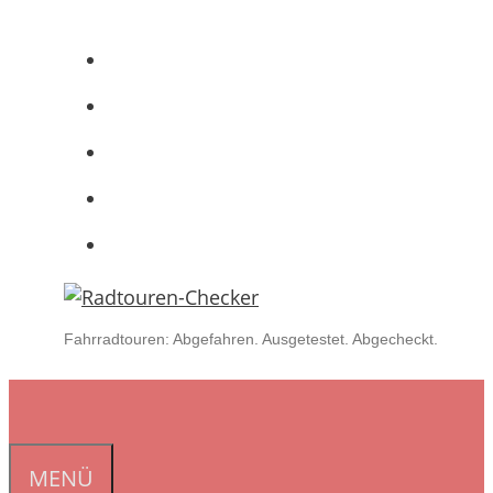
Zum
Inhalt
springen
Fahrradtouren: Abgefahren. Ausgetestet. Abgecheckt.
MENÜ