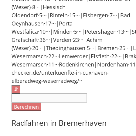
(Weser)·8···|Hessisch
Oldendorf·5···|Rinteln·15···|Eisbergen·7···|Bad
Oeynhausen·17···|Porta
Westfalica·10···|Minden·5···|Petershagen·13···
Grafschaft·36···|Verden·23···|Achim
(Weser)·20···|Thedinghausen·5···|Bremen·25···
Wesermarsch·22···Lemwerder|Elsfleth·22···|Brak
Wesermarsch·11···Rodenkirchen|Nordenham·11··
checker.de/unterkuenfte-in-cuxhaven-
elberadweg-weserradweg/··
⇵
Berechnen
Radfahren in Bremerhaven