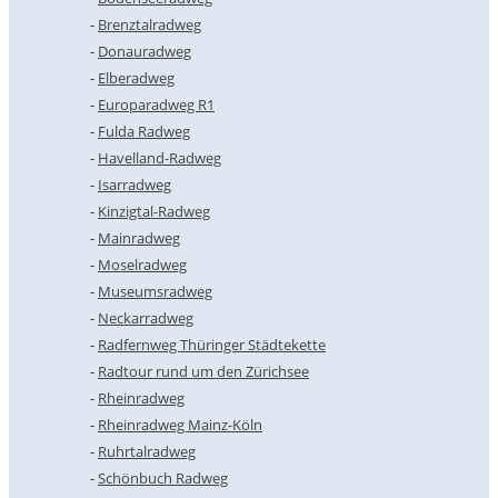
Brenztalradweg
Donauradweg
Elberadweg
Europaradweg R1
Fulda Radweg
Havelland-Radweg
Isarradweg
Kinzigtal-Radweg
Mainradweg
Moselradweg
Museumsradweg
Neckarradweg
Radfernweg Thüringer Städtekette
Radtour rund um den Zürichsee
Rheinradweg
Rheinradweg Mainz-Köln
Ruhrtalradweg
Schönbuch Radweg