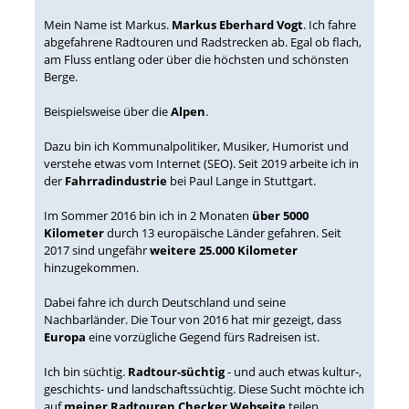
Mein Name ist Markus.
Markus Eberhard Vogt
. Ich fahre
abgefahrene Radtouren und Radstrecken ab. Egal ob flach,
am Fluss entlang oder über die höchsten und schönsten
Berge.
Beispielsweise über die
Alpen
.
Dazu bin ich Kommunalpolitiker, Musiker, Humorist und
verstehe etwas vom Internet (SEO). Seit 2019 arbeite ich in
der
Fahrradindustrie
bei Paul Lange in Stuttgart.
Im Sommer 2016 bin ich in 2 Monaten
über 5000
Kilometer
durch 13 europäische Länder gefahren. Seit
2017 sind ungefähr
weitere 25.000 Kilometer
hinzugekommen.
Dabei fahre ich durch Deutschland und seine
Nachbarländer. Die Tour von 2016 hat mir gezeigt, dass
Europa
eine vorzügliche Gegend fürs Radreisen ist.
Ich bin süchtig.
Radtour-süchtig
- und auch etwas kultur-,
geschichts- und landschaftssüchtig. Diese Sucht möchte ich
auf
meiner Radtouren Checker Webseite
teilen.