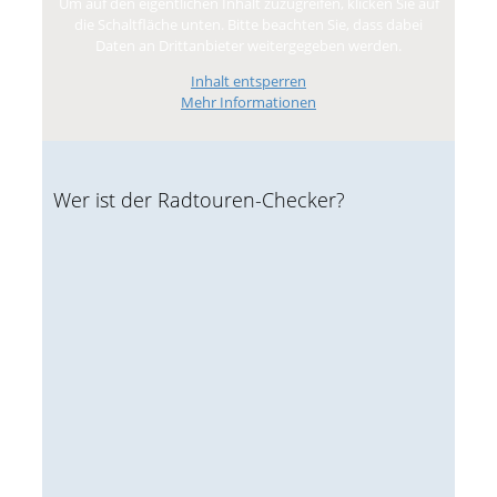
Um auf den eigentlichen Inhalt zuzugreifen, klicken Sie auf
die Schaltfläche unten. Bitte beachten Sie, dass dabei
Daten an Drittanbieter weitergegeben werden.
Inhalt entsperren
Mehr Informationen
Wer ist der Radtouren-Checker?