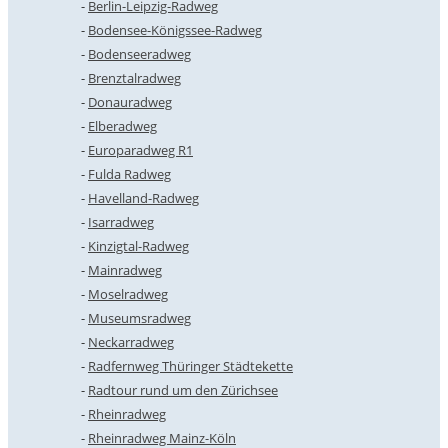
Berlin-Leipzig-Radweg
Bodensee-Königssee-Radweg
Bodenseeradweg
Brenztalradweg
Donauradweg
Elberadweg
Europaradweg R1
Fulda Radweg
Havelland-Radweg
Isarradweg
Kinzigtal-Radweg
Mainradweg
Moselradweg
Museumsradweg
Neckarradweg
Radfernweg Thüringer Städtekette
Radtour rund um den Zürichsee
Rheinradweg
Rheinradweg Mainz-Köln