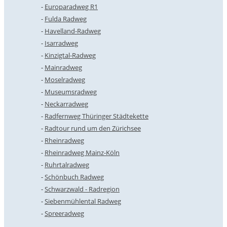
Europaradweg R1
Fulda Radweg
Havelland-Radweg
Isarradweg
Kinzigtal-Radweg
Mainradweg
Moselradweg
Museumsradweg
Neckarradweg
Radfernweg Thüringer Städtekette
Radtour rund um den Zürichsee
Rheinradweg
Rheinradweg Mainz-Köln
Ruhrtalradweg
Schönbuch Radweg
Schwarzwald - Radregion
Siebenmühlental Radweg
Spreeradweg