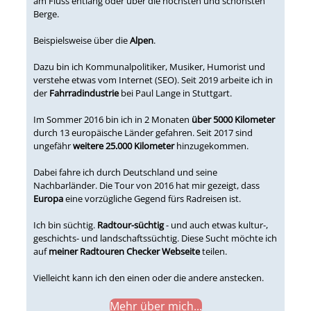
am Fluss entlang oder über die höchsten und schönsten
Berge.
Beispielsweise über die
Alpen
.
Dazu bin ich Kommunalpolitiker, Musiker, Humorist und
verstehe etwas vom Internet (SEO). Seit 2019 arbeite ich in
der
Fahrradindustrie
bei Paul Lange in Stuttgart.
Im Sommer 2016 bin ich in 2 Monaten
über 5000 Kilometer
durch 13 europäische Länder gefahren. Seit 2017 sind
ungefähr
weitere 25.000 Kilometer
hinzugekommen.
Dabei fahre ich durch Deutschland und seine
Nachbarländer. Die Tour von 2016 hat mir gezeigt, dass
Europa
eine vorzügliche Gegend fürs Radreisen ist.
Ich bin süchtig.
Radtour-süchtig
- und auch etwas kultur-,
geschichts- und landschaftssüchtig. Diese Sucht möchte ich
auf
meiner Radtouren Checker Webseite
teilen.
Vielleicht kann ich den einen oder die andere anstecken.
Mehr über mich...