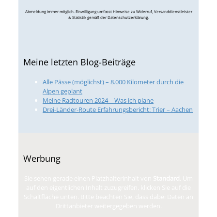
Abmeldung immer möglich. Einwilligung umfasst Hinweise zu Widerruf, Versanddienstleister
& Statistik gemäß der Datenschutzerklärung.
Meine letzten Blog-Beiträge
Alle Pässe (möglichst) – 8.000 Kilometer durch die
Alpen geplant
Meine Radtouren 2024 – Was ich plane
Drei-Länder-Route Erfahrungsbericht: Trier – Aachen
Werbung
Sie sehen gerade einen Platzhalterinhalt von
Standard
. Um
auf den eigentlichen Inhalt zuzugreifen, klicken Sie auf die
Schaltfläche unten. Bitte beachten Sie, dass dabei Daten an
Drittanbieter weitergegeben werden.