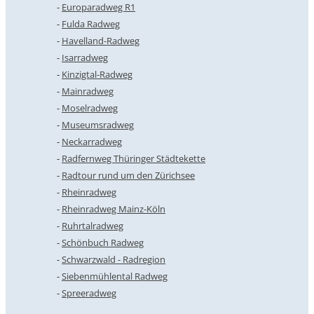
Europaradweg R1
Fulda Radweg
Havelland-Radweg
Isarradweg
Kinzigtal-Radweg
Mainradweg
Moselradweg
Museumsradweg
Neckarradweg
Radfernweg Thüringer Städtekette
Radtour rund um den Zürichsee
Rheinradweg
Rheinradweg Mainz-Köln
Ruhrtalradweg
Schönbuch Radweg
Schwarzwald - Radregion
Siebenmühlental Radweg
Spreeradweg