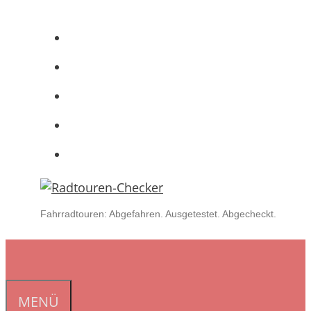
Zum
Inhalt
springen
Fahrradtouren: Abgefahren. Ausgetestet. Abgecheckt.
MENÜ