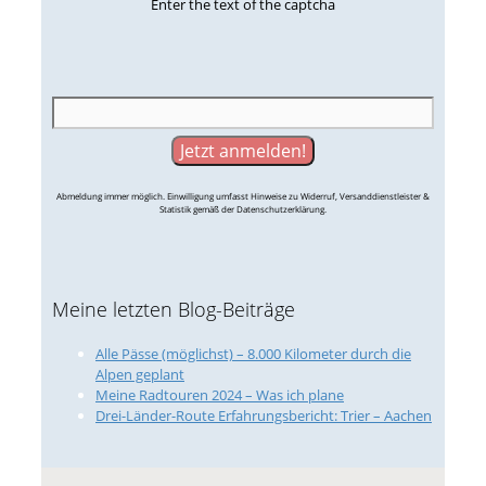
Enter the text of the captcha
Abmeldung immer möglich. Einwilligung umfasst Hinweise zu Widerruf, Versanddienstleister &
Statistik gemäß der Datenschutzerklärung.
Meine letzten Blog-Beiträge
Alle Pässe (möglichst) – 8.000 Kilometer durch die
Alpen geplant
Meine Radtouren 2024 – Was ich plane
Drei-Länder-Route Erfahrungsbericht: Trier – Aachen