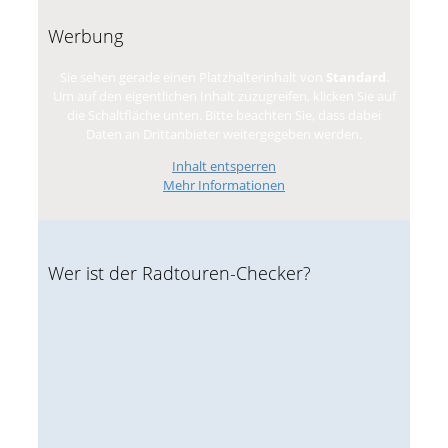
Werbung
Sie sehen gerade einen Platzhalterinhalt von
Standard
.
Um auf den eigentlichen Inhalt zuzugreifen, klicken Sie auf
die Schaltfläche unten. Bitte beachten Sie, dass dabei
Daten an Drittanbieter weitergegeben werden.
Inhalt entsperren
Mehr Informationen
Wer ist der Radtouren-Checker?