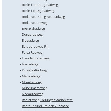
Berlin-Hamburg-Radweg
Berlin-Leipzig-Radweg
Bodensee-Königssee-Radweg
Bodenseeradweg
Brenztalradweg
Donauradweg
Elberadweg
Europaradweg R1
Fulda Radweg
Havelland-Radweg
Isarradweg
Kinzigtal-Radweg
Mainradweg
Moselradweg
Museumsradweg
Neckarradweg
Radfernweg Thüringer Städtekette
Radtour rund um den Zürichsee