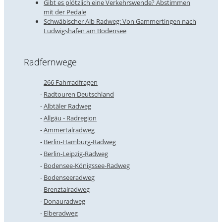
Gibt es plötzlich eine Verkehrswende? Abstimmen
mit der Pedale
Schwäbischer Alb Radweg: Von Gammertingen nach
Ludwigshafen am Bodensee
Radfernwege
266 Fahrradfragen
Radtouren Deutschland
Albtäler Radweg
Allgäu - Radregion
Ammertalradweg
Berlin-Hamburg-Radweg
Berlin-Leipzig-Radweg
Bodensee-Königssee-Radweg
Bodenseeradweg
Brenztalradweg
Donauradweg
Elberadweg