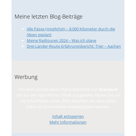
Meine letzten Blog-Beiträge
Alle Pässe (möglichst) – 8.000 Kilometer durch die
Alpen geplant
Meine Radtouren 2024 – Was ich plane
Drei-Länder-Route Erfahrungsbericht: Trier – Aachen
Werbung
Sie sehen gerade einen Platzhalterinhalt von
Standard
.
Um auf den eigentlichen Inhalt zuzugreifen, klicken Sie auf
die Schaltfläche unten. Bitte beachten Sie, dass dabei
Daten an Drittanbieter weitergegeben werden.
Inhalt entsperren
Mehr Informationen