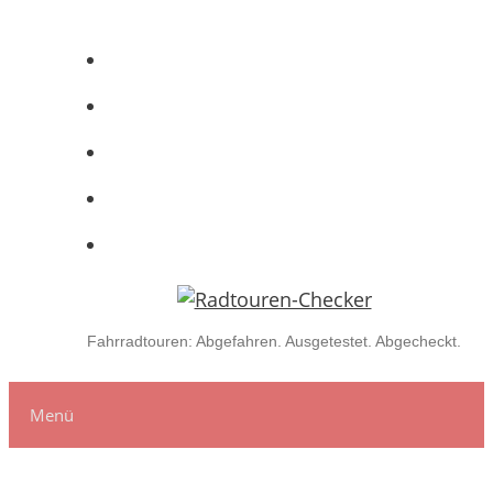
Zum
Inhalt
springen
Fahrradtouren: Abgefahren. Ausgetestet. Abgecheckt.
Menü