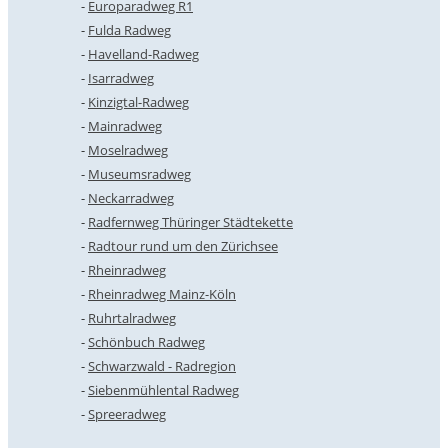
Europaradweg R1
Fulda Radweg
Havelland-Radweg
Isarradweg
Kinzigtal-Radweg
Mainradweg
Moselradweg
Museumsradweg
Neckarradweg
Radfernweg Thüringer Städtekette
Radtour rund um den Zürichsee
Rheinradweg
Rheinradweg Mainz-Köln
Ruhrtalradweg
Schönbuch Radweg
Schwarzwald - Radregion
Siebenmühlental Radweg
Spreeradweg