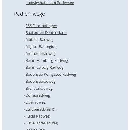
Ludwigshafen am Bodensee
Radfernwege
266 Fahrradfragen
Radtouren Deutschland
Albtäler Radweg
Allgäu - Radregion
Ammertalradweg
Berlin-Hamburg-Radweg
Berlin-Leipzig-Radweg
Bodensee-Königssee-Radweg
Bodenseeradweg
Brenztalradweg
Donauradweg
Elberadweg
Europaradweg R1
Fulda Radweg
Havelland-Radweg
Isarradweg