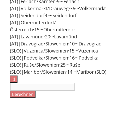
(AT)|Ferlach/Kärnten·9···Ferlach
(AT)|Völkermarkt/Drauweg·36···Völkermarkt
(AT)|Seidendorf·0···Seidendorf
(AT)|Obermitterdorf/
Österreich·15···Obermitterdorf
(AT)|Lavamünd·20···Lavamünd
(AT)|Dravograd/Slowenien·10···Dravograd
(SLO)|Vuzenica/Slowenien·15···Vuzenica
(SLO)|Podvelka/Slowenien·16···Podvelka
(SLO)|Ruše/Slowenien·25···Ruše
(SLO)|Maribor/Slowenien·14···Maribor (SLO)
⇵
Berechnen