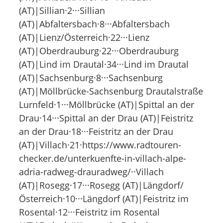
(AT)|Sillian·2···Sillian
(AT)|Abfaltersbach·8···Abfaltersbach
(AT)|Lienz/Österreich·22···Lienz
(AT)|Oberdrauburg·22···Oberdrauburg
(AT)|Lind im Drautal·34···Lind im Drautal
(AT)|Sachsenburg·8···Sachsenburg
(AT)|Möllbrücke-Sachsenburg Drautalstraße
Lurnfeld·1···Möllbrücke (AT)|Spittal an der
Drau·14···Spittal an der Drau (AT)|Feistritz
an der Drau·18···Feistritz an der Drau
(AT)|Villach·21·https://www.radtouren-
checker.de/unterkuenfte-in-villach-alpe-
adria-radweg-drauradweg/··Villach
(AT)|Rosegg·17···Rosegg (AT)|Längdorf/
Österreich·10···Längdorf (AT)|Feistritz im
Rosental·12···Feistritz im Rosental