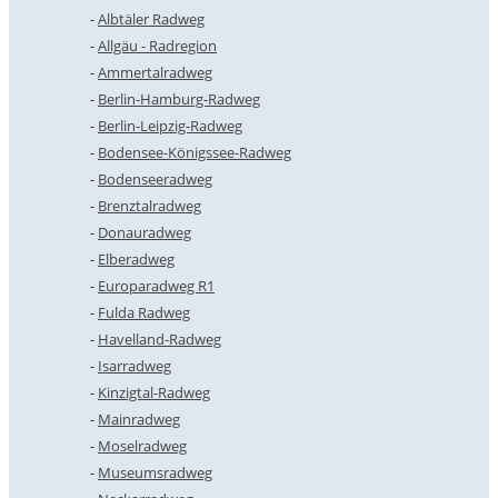
Albtäler Radweg
Allgäu - Radregion
Ammertalradweg
Berlin-Hamburg-Radweg
Berlin-Leipzig-Radweg
Bodensee-Königssee-Radweg
Bodenseeradweg
Brenztalradweg
Donauradweg
Elberadweg
Europaradweg R1
Fulda Radweg
Havelland-Radweg
Isarradweg
Kinzigtal-Radweg
Mainradweg
Moselradweg
Museumsradweg