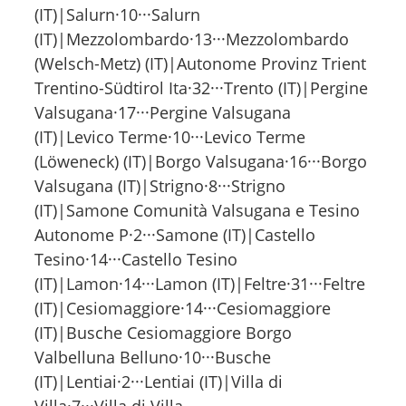
(IT)|Salurn·10···Salurn
(IT)|Mezzolombardo·13···Mezzolombardo
(Welsch-Metz) (IT)|Autonome Provinz Trient
Trentino-Südtirol Ita·32···Trento (IT)|Pergine
Valsugana·17···Pergine Valsugana
(IT)|Levico Terme·10···Levico Terme
(Löweneck) (IT)|Borgo Valsugana·16···Borgo
Valsugana (IT)|Strigno·8···Strigno
(IT)|Samone Comunità Valsugana e Tesino
Autonome P·2···Samone (IT)|Castello
Tesino·14···Castello Tesino
(IT)|Lamon·14···Lamon (IT)|Feltre·31···Feltre
(IT)|Cesiomaggiore·14···Cesiomaggiore
(IT)|Busche Cesiomaggiore Borgo
Valbelluna Belluno·10···Busche
(IT)|Lentiai·2···Lentiai (IT)|Villa di
Villa·7···Villa di Villa