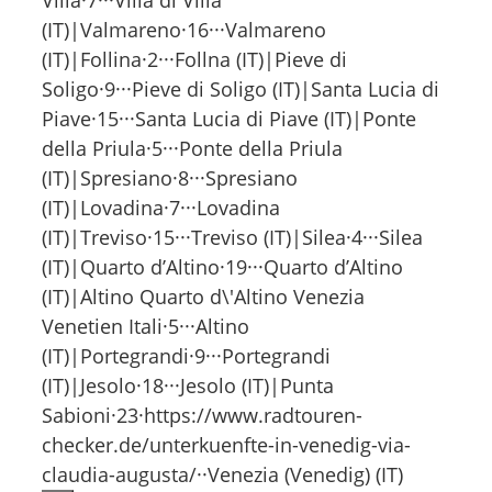
(IT)|Valmareno·16···Valmareno
(IT)|Follina·2···Follna (IT)|Pieve di
Soligo·9···Pieve di Soligo (IT)|Santa Lucia di
Piave·15···Santa Lucia di Piave (IT)|Ponte
della Priula·5···Ponte della Priula
(IT)|Spresiano·8···Spresiano
(IT)|Lovadina·7···Lovadina
(IT)|Treviso·15···Treviso (IT)|Silea·4···Silea
(IT)|Quarto d’Altino·19···Quarto d’Altino
(IT)|Altino Quarto d\'Altino Venezia
Venetien Itali·5···Altino
(IT)|Portegrandi·9···Portegrandi
(IT)|Jesolo·18···Jesolo (IT)|Punta
Sabioni·23·https://www.radtouren-
checker.de/unterkuenfte-in-venedig-via-
claudia-augusta/··Venezia (Venedig) (IT)