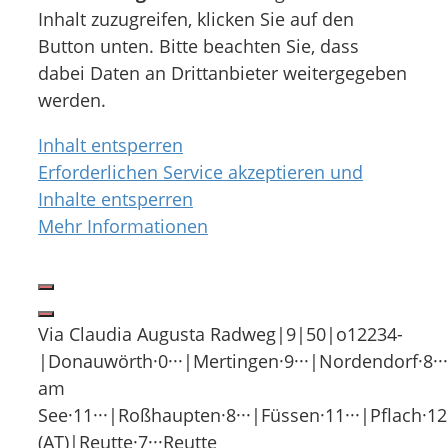
Inhalt zuzugreifen, klicken Sie auf den
Button unten. Bitte beachten Sie, dass
dabei Daten an Drittanbieter weitergegeben
werden.
Inhalt entsperren
Erforderlichen Service akzeptieren und
Inhalte entsperren
Mehr Informationen
Via Claudia Augusta Radweg|9|50|o12234-
|Donauwörth·0···|Mertingen·9···|Nordendorf·8···|
am
See·11···|Roßhaupten·8···|Füssen·11···|Pflach·12·
(AT)|Reutte·7···Reutte