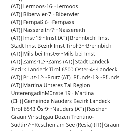
(AT)|Lermoos·16···Lermoos
(AT)|Biberwier·7···Biberwier
(AT)|Fernpaß·6···Fernpass
(AT)|Nassereith·7···Nassereith
(AT)|Imst·15···Imst (AT)|Brennbichl Imst
Stadt Imst Bezirk Imst Tirol·3···Brennbichl
(AT)|Mils bei Imst·6···Mils bei Imst
(AT)|Zams·12···Zams (AT)|Stadt Landeck
Bezirk Landeck Tirol 6500 Öster·4···Landeck
(AT)|Prutz·12···Prutz (AT)|Pfunds·13···Pfunds
(AT)|Martina Unteres Tal Region
UnterengadinMünste·19···Martina
(CH)|Gemeinde Nauders Bezirk Landeck
Tirol 6543 Ös·9···Nauders (AT)|Reschen
Graun Vinschgau Bozen Trentino-
Südtir·7···Reschen am See (Resia) (IT)|Graun