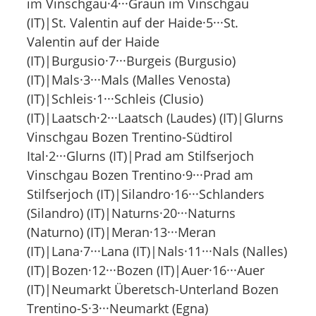
im Vinschgau·4···Graun im Vinschgau
(IT)|St. Valentin auf der Haide·5···St.
Valentin auf der Haide
(IT)|Burgusio·7···Burgeis (Burgusio)
(IT)|Mals·3···Mals (Malles Venosta)
(IT)|Schleis·1···Schleis (Clusio)
(IT)|Laatsch·2···Laatsch (Laudes) (IT)|Glurns
Vinschgau Bozen Trentino-Südtirol
Ital·2···Glurns (IT)|Prad am Stilfserjoch
Vinschgau Bozen Trentino·9···Prad am
Stilfserjoch (IT)|Silandro·16···Schlanders
(Silandro) (IT)|Naturns·20···Naturns
(Naturno) (IT)|Meran·13···Meran
(IT)|Lana·7···Lana (IT)|Nals·11···Nals (Nalles)
(IT)|Bozen·12···Bozen (IT)|Auer·16···Auer
(IT)|Neumarkt Überetsch-Unterland Bozen
Trentino-S·3···Neumarkt (Egna)