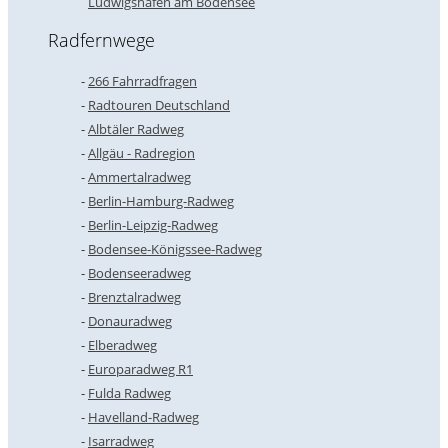
Ludwigshafen am Bodensee
Radfernwege
266 Fahrradfragen
Radtouren Deutschland
Albtäler Radweg
Allgäu - Radregion
Ammertalradweg
Berlin-Hamburg-Radweg
Berlin-Leipzig-Radweg
Bodensee-Königssee-Radweg
Bodenseeradweg
Brenztalradweg
Donauradweg
Elberadweg
Europaradweg R1
Fulda Radweg
Havelland-Radweg
Isarradweg