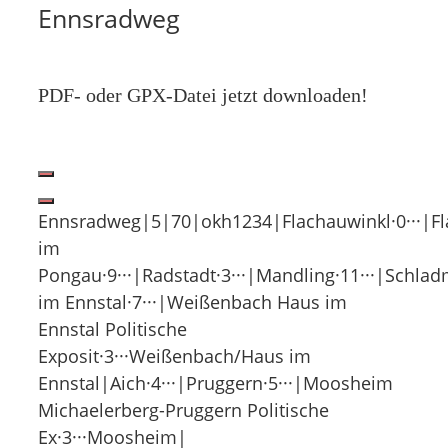
Ennsradweg
PDF- oder GPX-Datei jetzt downloaden!
Ennsradweg|5|70|okh1234|Flachauwinkl·0···|Fla
im
Pongau·9···|Radstadt·3···|Mandling·11···|Schlad
im Ennstal·7···|Weißenbach Haus im
Ennstal Politische
Exposit·3···Weißenbach/Haus im
Ennstal|Aich·4···|Pruggern·5···|Moosheim
Michaelerberg-Pruggern Politische
Ex·3···Moosheim|