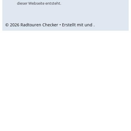
dieser Webseite entsteht.
© 2026 Radtouren Checker • Erstellt mit
und
.