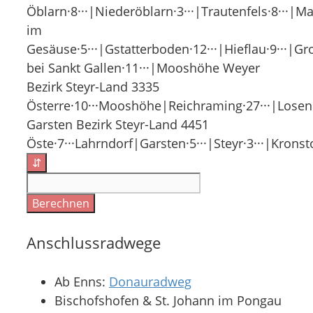
Öblarn·8···|Niederöblarn·3···|Trautenfels·8···|
im
Gesäuse·5···|Gstatterboden·12···|Hieflau·9···|Gro
bei Sankt Gallen·11···|Mooshöhe Weyer
Bezirk Steyr-Land 3335
Österre·10···Mooshöhe|Reichraming·27···|Losenst
Garsten Bezirk Steyr-Land 4451
Öste·7···Lahrndorf|Garsten·5···|Steyr·3···|Kronsto
⇵
Berechnen
Anschlussradwege
Ab Enns:
Donauradweg
Bischofshofen & St. Johann im Pongau