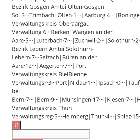
Bezirk Gösgen Amtei Olten-Gösgen
Sol·3···Trimbach|Olten·1···|Aarburg·4···|Boning
Verwaltungskreis Oberaargau
Verwaltung·6···Berken|Wangen an der
Aare·5···|Luterbach·7···|Zuchwil·2···|Solothurn·2
Bezirk Lebern Amtei Solothurn-
Lebern·7···Selzach|Büren an der
Aare·12···|Aegerten·7···|Port
Verwaltungskreis BielBienne
Verwaltungsr·3···Port|Nidau·1···|Ipsach·0···|Täu
bei
Bern·7···|Bern·9···|Münsingen·17···|Kiesen·7···
Verwaltungskreis Thun
Verwaltungsreg·5···Heimberg|Thun·4···|Spiez·15···
⇵