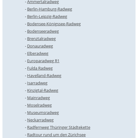
Ammertalradweg
Berlin-Hamburg-Radweg
Berlin-Leipzig-Radweg
Bodensee-Königssee-Radweg
Bodenseeradweg
Brenztalradweg
Donauradweg
Elberadweg
Europaradweg R1
Fulda Radweg
Havelland-Radweg
Isarradweg
Kinzigtal-Radweg
Mainradweg
Moselradweg
Museumsradweg
Neckarradweg
Radfernweg Thüringer Städtekette
Radtour rund um den Zürichsee