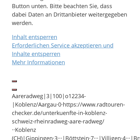
Button unten. Bitte beachten Sie, dass
dabei Daten an Drittanbieter weitergegeben
werden.
Inhalt entsperren
Erforderlichen Service akzeptieren und
Inhalte entsperren
Mehr Informationen
Aareradweg|3|100|o12234-
|Koblenz/Aargau·0·https://www.radtouren-
checker.de/unterkuenfte-in-koblenz-
schweiz-rheinradweg-aare-radweg/
··Koblenz
(CH)|Gippingen·3···|Böttstein·7···|Villigen·4···