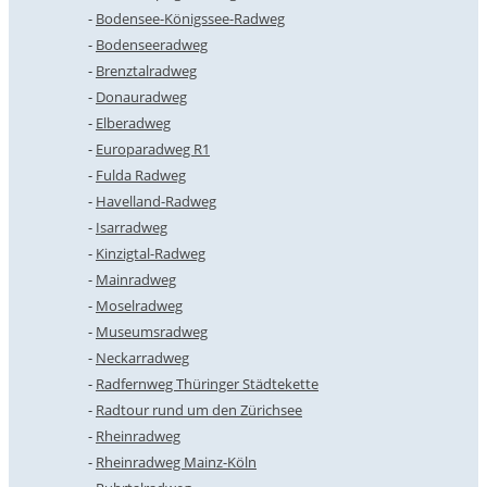
Bodensee-Königssee-Radweg
Bodenseeradweg
Brenztalradweg
Donauradweg
Elberadweg
Europaradweg R1
Fulda Radweg
Havelland-Radweg
Isarradweg
Kinzigtal-Radweg
Mainradweg
Moselradweg
Museumsradweg
Neckarradweg
Radfernweg Thüringer Städtekette
Radtour rund um den Zürichsee
Rheinradweg
Rheinradweg Mainz-Köln