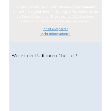
Sie sehen gerade einen Platzhalterinhalt von
Standard
.
Um auf den eigentlichen Inhalt zuzugreifen, klicken Sie auf
die Schaltfläche unten. Bitte beachten Sie, dass dabei
Daten an Drittanbieter weitergegeben werden.
Inhalt entsperren
Mehr Informationen
Wer ist der Radtouren-Checker?