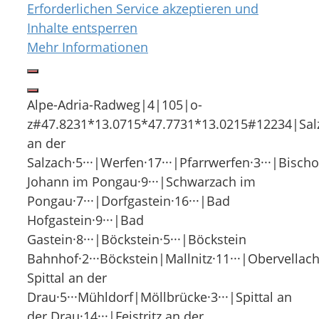
Erforderlichen Service akzeptieren und
Inhalte entsperren
Mehr Informationen
Alpe-Adria-Radweg|4|105|o-
z#47.8231*13.0715*47.7731*13.0215#12234|Salzbur
an der
Salzach·5···|Werfen·17···|Pfarrwerfen·3···|Bischo
Johann im Pongau·9···|Schwarzach im
Pongau·7···|Dorfgastein·16···|Bad
Hofgastein·9···|Bad
Gastein·8···|Böckstein·5···|Böckstein
Bahnhof·2···Böckstein|Mallnitz·11···|Obervellach
Spittal an der
Drau·5···Mühldorf|Möllbrücke·3···|Spittal an
der Drau·14···|Feistritz an der