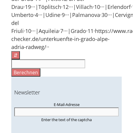
Drau·19···|Töplitsch·12···|Villach·10···|Erlendor
Umberto·4···|Udine·9···|Palmanova·30···|Cervig
del
Friuli·10···|Aquileia·7···|Grado·11·https://www.r
checker.de/unterkuenfte-in-grado-alpe-
adria-radweg/··
⇵
Berechnen
Newsletter
E-Mail-Adresse
Enter the text of the captcha