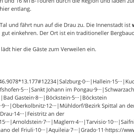
en und 16 MTB-Touren durch die Region und laden z
hier entlang.
 Tal und fährt nun auf die Drau zu. Die Innenstadt ist
gut einkehren. Der Ort ist ein traditioneller Bergbauo
lädt hier die Gäste zum Verweilen ein.
9078*13.177#12234|Salzburg·0···|Hallein·15···|Kuchl
hofshofen·5···|Sankt Johann im Pongau·9···|Schwarzac
·|Bad Gastein·8···|Böckstein·5···|Böckstein
9···|Oberkolbnitz·12···|Mühldorf/Bezirk Spittal an de
Drau·14···|Feistritz an der
f·15···|Arnoldstein·7···|Maglern·4···|Tarvisio·10···|S
no del Friuli·10···|Aquileia·7···|Grado·11·https://w