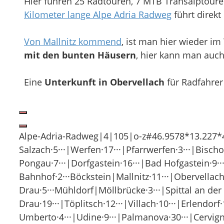
Hier führen 25 Radtouren, 7 MTB Transalptour
Kilometer lange Alpe Adria Radweg
führt direkt 
Von Mallnitz kommend
, ist man hier wieder im
mit den bunten Häusern
, hier kann man auch 
Eine
Unterkunft in Obervellach
für Radfahrer 
Alpe-Adria-Radweg|4|105|o-z#46.9578*13.227*46.
Salzach·5···|Werfen·17···|Pfarrwerfen·3···|Bisc
Pongau·7···|Dorfgastein·16···|Bad Hofgastein·9··
Bahnhof·2···Böckstein|Mallnitz·11···|Obervellach·
Drau·5···Mühldorf|Möllbrücke·3···|Spittal an der 
Drau·19···|Töplitsch·12···|Villach·10···|Erlendor
Umberto·4···|Udine·9···|Palmanova·30···|Cervigna