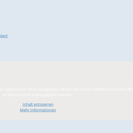
plant
en eigentlichen Inhalt zuzugreifen, klicken Sie auf die Schaltfläche unten. Bi
an Drittanbieter weitergegeben werden.
Inhalt entsperren
Mehr Informationen