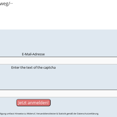
weg/··
E-Mail-Adresse
Enter the text of the captcha
igung umfasst Hinweise zu Widerruf, Versanddienstleister & Statistik gemäß der Datenschutzerklärung.