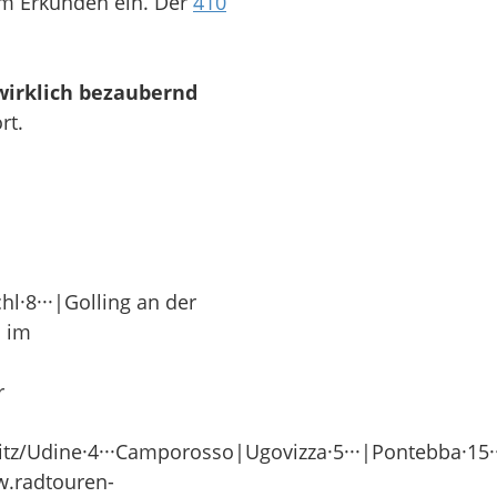
um Erkunden ein. Der
410
wirklich bezaubernd
rt.
·8···|Golling an der
h im
r
aifnitz/Udine·4···Camporosso|Ugovizza·5···|Pontebba·15
ww.radtouren-