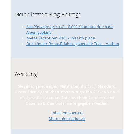
Meine letzten Blog-Beiträge
Alle Pässe (möglichst) – 8.000 Kilometer durch die
Alpen geplant
Meine Radtouren 2024 – Was ich plane
Drei-Länder-Route Erfahrungsbericht: Trier – Aachen
Werbung
Sie sehen gerade einen Platzhalterinhalt von
Standard
.
Um auf den eigentlichen Inhalt zuzugreifen, klicken Sie auf
die Schaltfläche unten. Bitte beachten Sie, dass dabei
Daten an Drittanbieter weitergegeben werden.
Inhalt entsperren
Mehr Informationen