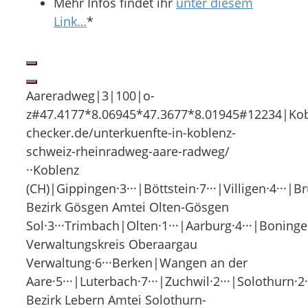
Mehr Infos findet ihr
unter diesem
Link…
*
Aareradweg|3|100|o-
z#47.4177*8.06945*47.3677*8.01945#12234|Kobl
checker.de/unterkuenfte-in-koblenz-
schweiz-rheinradweg-aare-radweg/
··Koblenz
(CH)|Gippingen·3···|Böttstein·7···|Villigen·4···
Bezirk Gösgen Amtei Olten-Gösgen
Sol·3···Trimbach|Olten·1···|Aarburg·4···|Boning
Verwaltungskreis Oberaargau
Verwaltung·6···Berken|Wangen an der
Aare·5···|Luterbach·7···|Zuchwil·2···|Solothurn·2
Bezirk Lebern Amtei Solothurn-