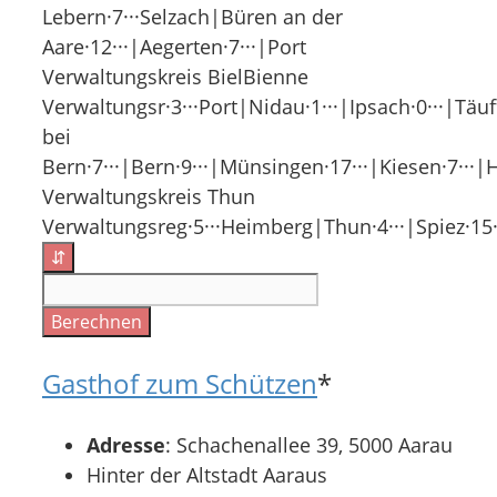
Lebern·7···Selzach|Büren an der
Aare·12···|Aegerten·7···|Port
Verwaltungskreis BielBienne
Verwaltungsr·3···Port|Nidau·1···|Ipsach·0···|Täu
bei
Bern·7···|Bern·9···|Münsingen·17···|Kiesen·7···
Verwaltungskreis Thun
Verwaltungsreg·5···Heimberg|Thun·4···|Spiez·15···
⇵
Berechnen
Gasthof zum Schützen
*
Adresse
: Schachenallee 39, 5000 Aarau
Hinter der Altstadt Aaraus