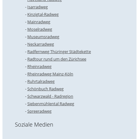
Isarradweg
Kinzigtal-Radweg
Mainradweg
Moselradweg
Museumsradweg
Neckarradweg
Radfernweg Thüringer Städtekette
Radtour rund um den Zürichsee
Rheinradweg
Rheinradweg Mainz-Köln
Ruhrtalradweg
Schönbuch Radweg
Schwarzwald - Radregion
Siebenmühlental Radweg
Spreeradweg
Soziale Medien