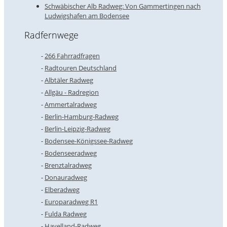
Schwäbischer Alb Radweg: Von Gammertingen nach
Ludwigshafen am Bodensee
Radfernwege
266 Fahrradfragen
Radtouren Deutschland
Albtäler Radweg
Allgäu - Radregion
Ammertalradweg
Berlin-Hamburg-Radweg
Berlin-Leipzig-Radweg
Bodensee-Königssee-Radweg
Bodenseeradweg
Brenztalradweg
Donauradweg
Elberadweg
Europaradweg R1
Fulda Radweg
Havelland-Radweg