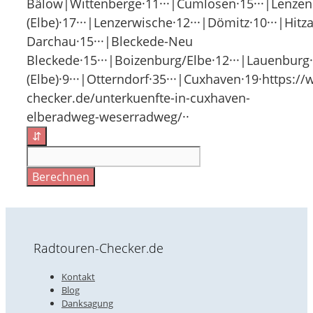
Bälow|Wittenberge·11···|Cumlosen·15···|Lenzen
(Elbe)·17···|Lenzerwische·12···|Dömitz·10···|Hitz
Darchau·15···|Bleckede-Neu
Bleckede·15···|Boizenburg/Elbe·12···|Lauenburg·
(Elbe)·9···|Otterndorf·35···|Cuxhaven·19·https:/
checker.de/unterkuenfte-in-cuxhaven-
elberadweg-weserradweg/··
⇵
Berechnen
Radtouren-Checker.de
Kontakt
Blog
Danksagung