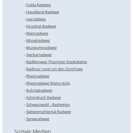
Fulda Radweg
Havelland-Radweg
Isarradweg
Kinzigtal-Radweg
Mainradweg
Moselradweg
Museumsradweg
Neckarradweg
Radfernweg Thüringer Städtekette
Radtour rund um den Zürichsee
Rheinradweg
Rheinradweg Mainz-Köln
Ruhrtalradweg
Schönbuch Radweg
Schwarzwald - Radregion
Siebenmühlental Radweg
Spreeradweg
Soziale Medien