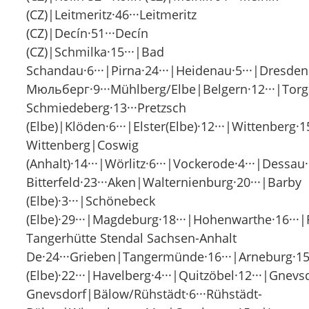
(CZ)|Leitmeritz·46···Leitmeritz
(CZ)|Decín·51···Decín
(CZ)|Schmilka·15···|Bad
Schandau·6···|Pirna·24···|Heidenau·5···|Dresden·1
Мюльберг·9···Mühlberg/Elbe|Belgern·12···|Torga
Schmiedeberg·13···Pretzsch
(Elbe)|Klöden·6···|Elster(Elbe)·12···|Wittenberg·1
Wittenberg|Coswig
(Anhalt)·14···|Wörlitz·6···|Vockerode·4···|Dessau
Bitterfeld·23···Aken|Walternienburg·20···|Barby
(Elbe)·3···|Schönebeck
(Elbe)·29···|Magdeburg·18···|Hohenwarthe·16···|
Tangerhütte Stendal Sachsen-Anhalt
De·24···Grieben|Tangermünde·16···|Arneburg·15
(Elbe)·22···|Havelberg·4···|Quitzöbel·12···|Gnevs
Gnevsdorf|Bälow/Rühstädt·6···Rühstädt-