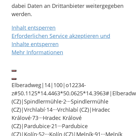
dabei Daten an Drittanbieter weitergegeben
werden.
Inhalt entsperren
Erforderlichen Service akzeptieren und
Inhalte entsperren
Mehr Informationen
Elberadweg|14|100|o12234-
z#50.1125*14.4463*50.0625*14.3963#|Elberadwe
(CZ)|Spindlermühle·2···Spindlermühle
(CZ)|Vrchlabí·14···Vrchlabí (CZ)|Hradec
Králové·73···Hradec Králové
(CZ)|Pardubice·21···Pardubice
(CZ)|Kolín·52···Kolín (CZ)|Melník·91···Melník