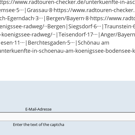
https://www.radtouren-checker.de/unterkuenfte-in-a
see·5···|Grassau·8·https://www.radtouren-checker.
h-Egerndach·3···|Bergen/Bayern·8·https://www.radt
nigssee-radweg/··Bergen|Siegsdorf·6···|Traunstein·
-koenigssee-radweg/··|Teisendorf·17···|Anger/Bayern·
wiesen·11···|Berchtesgaden·5···|Schönau am
unterkuenfte-in-schoenau-am-koenigssee-bodensee-k
E-Mail-Adresse
Enter the text of the captcha