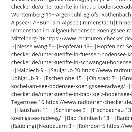
checker.de/unterkuenfte-in-lindau-bodenseeradw
Württemberg·11···Argenbühl-Eglofs|Röthenbach A
Alpsee·17···Bühl am Alpsee (Immenstadt)|Immens
immenstadt-im-allgaeu-bodensee-koenigssee-radw
Mittelberg·20·https://www.radtouren-checker.de
··|Nesselwang·5···|Hopferau·13···|Hopfen am S
checker.de/unterkuenfte-in-fuessen-bodensee-k
checker.de/unterkuenfte-in-schwangau-bodensee
··|Halblech·9···|Saulgrub·20·https://www.radto
Kohlgrub·3···|Eschenlohe·15···|Ohlstadt·7···|Gr
kochel-am-see-bodensee-koenigssee-radweg/··|Be
checker.de/unterkuenfte-in-bad-toelz-bodensee
Tegernsee·16·https://www.radtouren-checker.d
··|Hausham·11···|Schliersee·2···|Fischbachau·1
koenigssee-radweg/··|Bad Feilnbach·18···|Raubli
(Raubling)|Neubeuern·3···|Rohrdorf·5·https://w