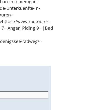
schau-im-chiemgau-
de/unterkuenfte-in-
ouren-
6·https://www.radtouren-
7···Anger|Piding·9···|Bad
oenigssee-radweg/··