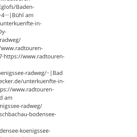
Eglofs/Baden-
·4···|Bühl am
unterkuenfte-in-
Oy-
-radweg/
//www.radtouren-
7·https://www.radtouren-
koenigssee-radweg/··|Bad
ecker.de/unterkuenfte-in-
tps://www.radtouren-
nd am
nigssee-radweg/
fischbachau-bodensee-
odensee-koenigssee-