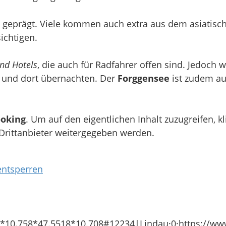
en geprägt. Viele kommen auch extra aus dem asiatis
ichtigen.
nd Hotels
, die auch für Radfahrer offen sind. Jedoch 
und dort übernachten. Der
Forggensee
ist zudem au
oking
. Um auf den eigentlichen Inhalt zuzugreifen, k
 Drittanbieter weitergegeben werden.
entsperren
10.758*47.5518*10.708#12234|Lindau·0·https://ww