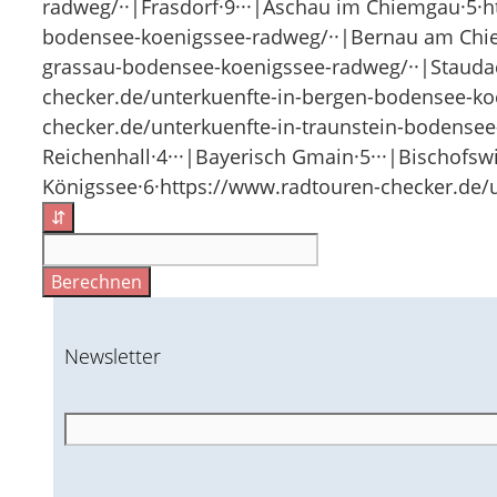
radweg/··|Frasdorf·9···|Aschau im Chiemgau·5·
bodensee-koenigssee-radweg/··|Bernau am Chiem
grassau-bodensee-koenigssee-radweg/··|Staudac
checker.de/unterkuenfte-in-bergen-bodensee-koe
checker.de/unterkuenfte-in-traunstein-bodensee
Reichenhall·4···|Bayerisch Gmain·5···|Bischofs
Königssee·6·https://www.radtouren-checker.de/
⇵
Berechnen
Newsletter