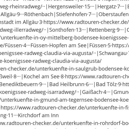
eg-rheinradweg/··|Hergensweiler·15···|Hergatz·7···|
llgäu·9···Röthenbach|Stiefenhofen·7···|Oberstaufen
tadt im Allgäu·3·https://www.radtouren-checker.de/
eg-illerradweg/··|Sonthofen·13···|Rettenberg·9···|
/unterkuenfte-in-oy-mittelberg-bodensee-koenigssee
ee/Füssen·4···Füssen-Hopfen am See|Füssen·5·https:
oenigssee-radweg-claudia-via-augusta/··|Schwangau·
-koenigssee-radweg-claudia-via-augusta/
uren-checker.de/unterkuenfte-in-saulgrub-bodensee-
oßweil·8···|Kochel am See·8·https://www.radtouren-ch
nediktbeuern·9···|Bad Heilbrunn·6···|Bad Tölz·9·ht
-koenigssee-radweg-isarradweg/··|Gaißach·4···|Gmu
e/unterkuenfte-in-gmund-am-tegernsee-bodensee-koe
3·https://www.radtouren-checker.de/unterkuenfte-in-
ng·11···Kirchdorf am Inn
ww.radtouren-checker.de/unterkuenfte-in-rohrdorf-b